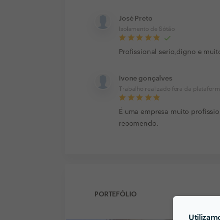
José Preto
Isolamento de Sótão
Profissional serio,digno e mui
Ivone gonçalves
Trabalho realizado fora da platafor
É uma empresa muito profissio
recomendo.
PORTEFÓLIO
Utilizam