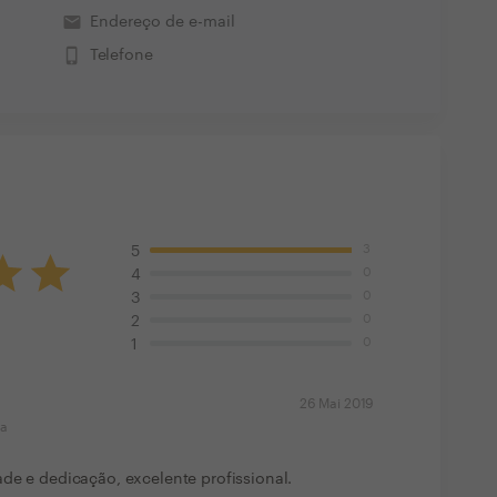
email
Endereço de e-mail
phone_iphone
Telefone
3
5
0
4
0
3
0
2
0
1
26 Mai 2019
ma
de e dedicação, excelente profissional.