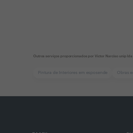
Outros serviços proporcionados por
Victor Narciso unip lda
Pintura de Interiores em esposende
Obras 