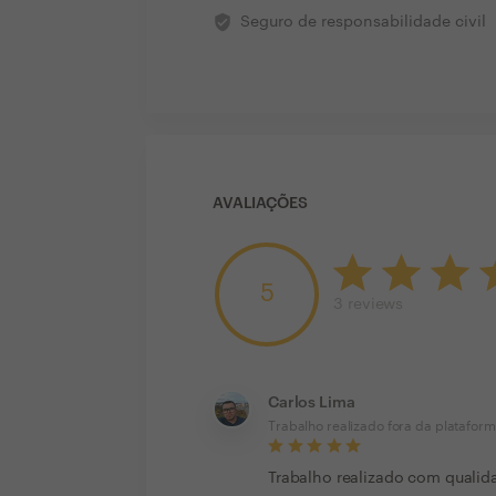
verified_user
Seguro de responsabilidade civil
AVALIAÇÕES
5
3
reviews
Carlos Lima
Trabalho realizado fora da platafor
Trabalho realizado com qualida