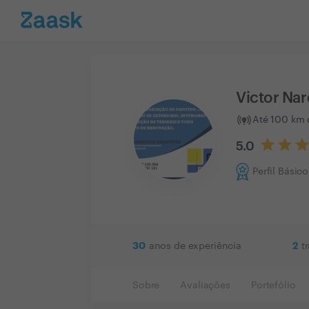
Victor Nar
Até 100 km 
5.0
Perfil Básico
30
2
anos de experiência
t
Sobre
Avaliações
Portefólio