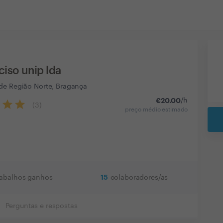
ciso unip lda
de Região Norte, Bragança
€
20.00
/h
(
3
)
preço médio estimado
15
rabalhos ganhos
colaboradores/as
Perguntas e respostas