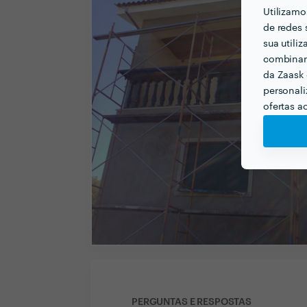
Utilizamo
de redes 
sua utili
combinar 
da Zaask 
personali
ofertas a
PERGUNTAS E RESPOSTAS