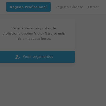
Registo Profissional
Registo Cliente
Entrar
Receba várias propostas de
Victor Narciso unip
profissionais como
lda
em poucas horas.
how_to_reg
Pedir orçamentos