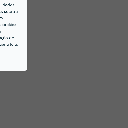
alidades
es sobre a
em
e cookies
a
ação de
er altura.