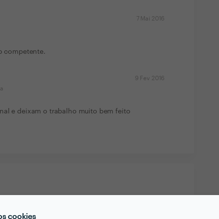
7 Mai 2016
to competente.
9 Fev 2016
ma
nal e deixam o trabalho muito bem feito
os cookies