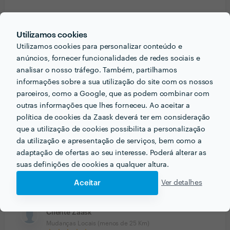
Jorge Mendes
Transporte de Electrodomésticos
Utilizamos cookies
Utilizamos cookies para personalizar conteúdo e
18 Set 2019
anúncios, fornecer funcionalidades de redes sociais e
Excelentes profissionais e serviço.
analisar o nosso tráfego. Também, partilhamos
informações sobre a sua utilização do site com os nossos
parceiros, como a Google, que as podem combinar com
José Pires
outras informações que lhes forneceu. Ao aceitar a
Mudanças de Móveis
política de cookies da Zaask deverá ter em consideração
14 Set 2019
que a utilização de cookies possibilita a personalização
da utilização e apresentação de serviços, bem como a
adaptação de ofertas ao seu interesse. Poderá alterar as
Bruno Pereira
suas definições de cookies a qualquer altura.
Transporte de Pequenas Mercadorias
Aceitar
Ver detalhes
27 Ago 2019
Cliente Zaask
Mudanças Locais (menos de 25 Km)