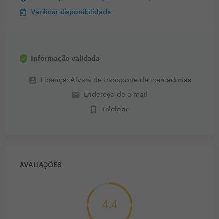
Verificar disponibilidade
Informação validada
perm_contact_calendar
Licença: Alvará de transporte de mercadorias
email
Endereço de e-mail
phone_iphone
Telefone
AVALIAÇÕES
4.4