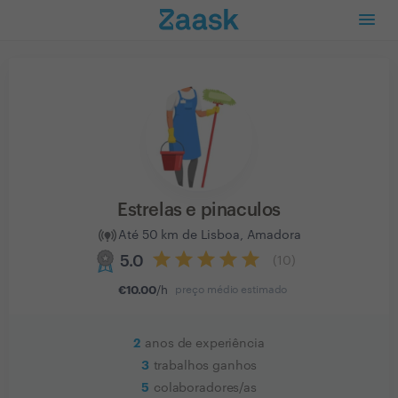
Estrelas e pinaculos
Até 50 km de Lisboa, Amadora
5.0
(
10
)
€
10.00
/h
preço médio estimado
2
anos de experiência
3
trabalhos ganhos
5
colaboradores/as