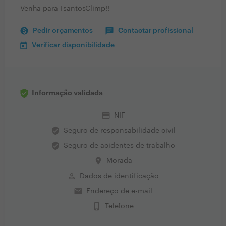
Venha para TsantosClimp!!
Pedir orçamentos
Contactar profissional
Verificar disponibilidade
Informação validada
credit_card
NIF
verified_user
Seguro de responsabilidade civil
verified_user
Seguro de acidentes de trabalho
place
Morada
perm_identity
Dados de identificação
email
Endereço de e-mail
phone_iphone
Telefone