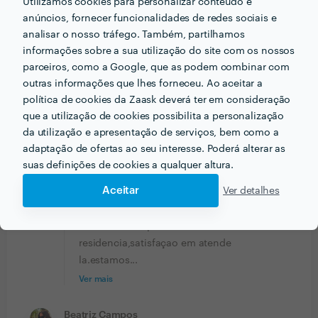
Utilizamos cookies para personalizar conteúdo e
Profissional excelente e com muita experiência eu
anúncios, fornecer funcionalidades de redes sociais e
recomendo.
analisar o nosso tráfego. Também, partilhamos
informações sobre a sua utilização do site com os nossos
parceiros, como a Google, que as podem combinar com
Beatriz Campos
outras informações que lhes forneceu. Ao aceitar a
Limpeza de Apartamento
política de cookies da Zaask deverá ter em consideração
27 Jan 2023
que a utilização de cookies possibilita a personalização
da utilização e apresentação de serviços, bem como a
Ótima comunincação, demonstrando imensa
adaptação de ofertas ao seu interesse. Poderá alterar as
disponibilidade e simpatia. O serviço foi ótimo, mais
suas definições de cookies a qualquer altura.
do que o esperado, e extremamente rápido. Obrigada!
Aceitar
Ver detalhes
Resposta de Estrelas e pinaculos
27 Jan 2023
Muito obrigado D Beatriz por ter nos
confiado a limpeza de sua
residencia,satisfaçao em atende
la.estamos...
Ver mais
Beatriz Campos