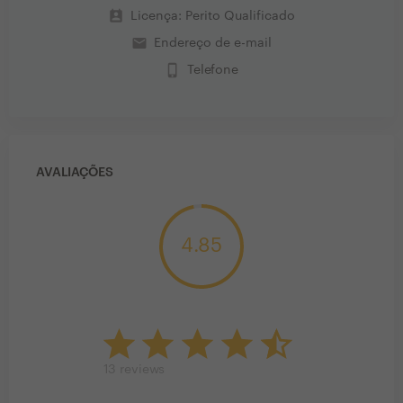
perm_contact_calendar
Licença: Perito Qualificado
email
Endereço de e-mail
phone_iphone
Telefone
AVALIAÇÕES
4.85
13
reviews