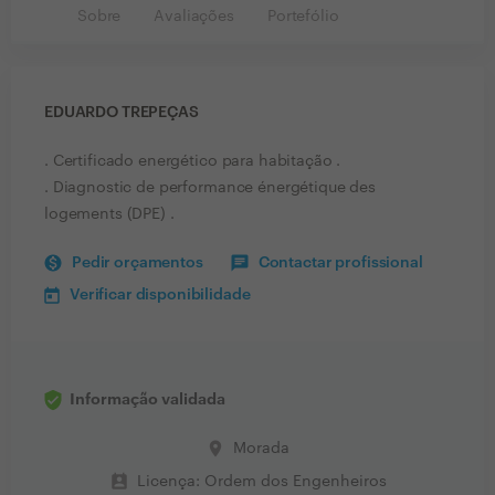
Sobre
Avaliações
Portefólio
EDUARDO TREPEÇAS
. Certificado energético para habitação .
. Diagnostic de performance énergétique des
logements (DPE) .
Pedir orçamentos
Contactar profissional
Verificar disponibilidade
Informação validada
place
Morada
perm_contact_calendar
Licença: Ordem dos Engenheiros