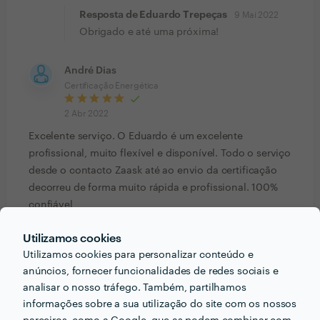
Resposta de Eduardo Trepeças
9 Mai 2022
Obrigado e até uma próxima!
André Dias
Certificação Energética
2 Abr 2022
Excelente serviço. O Eduardo é um excelente
profissional, muito flexível e disponível. Todo o serviço
desde o contacto Zaask até ao envio da certificação
decorreu de forma muito rápida e profissional. 100%
confiável
Resposta de Eduardo Trepeças
3 Abr 2022
Utilizamos cookies
Obrigado, Andre. Foi um prazer. Até uma
Utilizamos cookies para personalizar conteúdo e
próxima!
anúncios, fornecer funcionalidades de redes sociais e
analisar o nosso tráfego. Também, partilhamos
Lucia Costa
informações sobre a sua utilização do site com os nossos
Certificação Energética