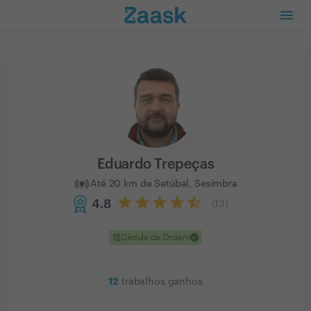
Eduardo Trepeças
Até 20 km de Setúbal, Sesimbra
4.8
(
13
)
clinical_notes
check
Cédula da Ordem
12
trabalhos ganhos