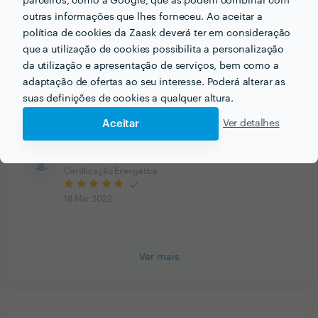
parceiros, como a Google, que as podem combinar com
outras informações que lhes forneceu. Ao aceitar a
27 Mar 2022
política de cookies da Zaask deverá ter em consideração
que a utilização de cookies possibilita a personalização
Resposta de Eduardo Trepeças
25 Mar 2022
da utilização e apresentação de serviços, bem como a
Boa noite Sra D. Lúcia e Sra. D. Maria
adaptação de ofertas ao seu interesse. Poderá alterar as
Cristina, O certificado está pronto!
suas definições de cookies a qualquer altura.
Agradeço a confiança deposita...
Ver mais
Aceitar
Ver detalhes
Cliente Zaask
Certificação Energética
18 Mar 2022
Ver mais