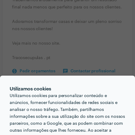
Trabalhamos arduamente para garantir um resultado
final nada menos que perfeito para os nossos clientes.
Adoramos transformar casas e deixar um pleno sorriso
nos nossos clientes!
Veja mais no nosso site.
Tracosecupulas . pt
Pedir orçamentos
Contactar profissional
Verificar disponibilidade
Utilizamos cookies
Utilizamos cookies para personalizar conteúdo e
anúncios, fornecer funcionalidades de redes sociais e
Informação validada
analisar o nosso tráfego. Também, partilhamos
informações sobre a sua utilização do site com os nossos
perm_identity
Dados de identificação
parceiros, como a Google, que as podem combinar com
email
outras informações que lhes forneceu. Ao aceitar a
Endereço de e-mail