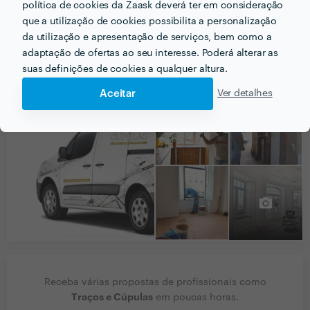
política de cookies da Zaask deverá ter em consideração
que a utilização de cookies possibilita a personalização
da utilização e apresentação de serviços, bem como a
adaptação de ofertas ao seu interesse. Poderá alterar as
suas definições de cookies a qualquer altura.
PORTEFÓLIO
Aceitar
Ver detalhes
Receba várias propostas de profissionais como
Traços e Cúpulas
em poucas horas.