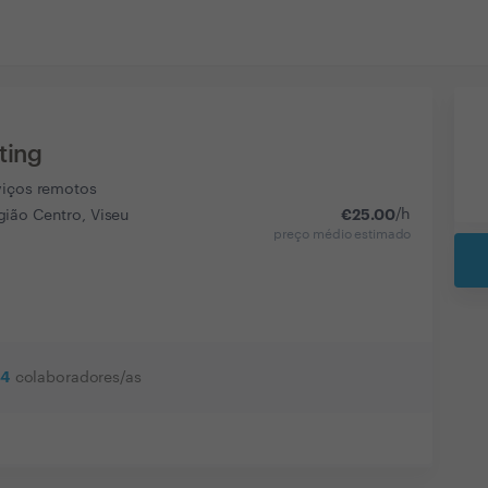
ting
viços remotos
€
25.00
/h
ião Centro, Viseu
preço médio estimado
4
colaboradores/as