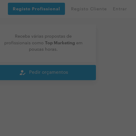
Registo Profissional
Registo Cliente
Entrar
Receba várias propostas de
Top Marketing
profissionais como
em
poucas horas.
how_to_reg
Pedir orçamentos