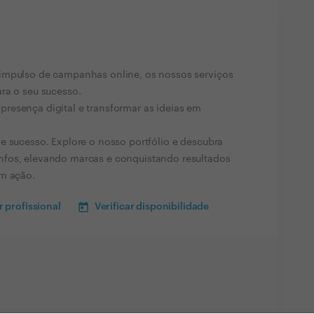
impulso de campanhas online, os nossos serviços
ra o seu sucesso.
resença digital e transformar as ideias em
e sucesso. Explore o nosso portfólio e descubra
nfos, elevando marcas e conquistando resultados
em ação.
 profissional
Verificar disponibilidade