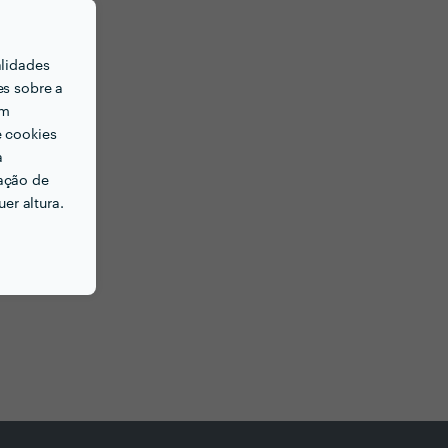
alidades
es sobre a
em
e cookies
a
ação de
er altura.