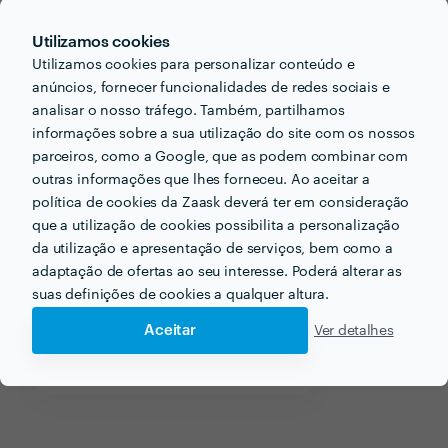
email
Endereço de e-mail
Utilizamos cookies
Utilizamos cookies para personalizar conteúdo e
anúncios, fornecer funcionalidades de redes sociais e
analisar o nosso tráfego. Também, partilhamos
informações sobre a sua utilização do site com os nossos
Receba várias propostas de profissionais como
parceiros, como a Google, que as podem combinar com
Donatila Pereira
em poucas horas.
outras informações que lhes forneceu. Ao aceitar a
política de cookies da Zaask deverá ter em consideração
que a utilização de cookies possibilita a personalização
da utilização e apresentação de serviços, bem como a
adaptação de ofertas ao seu interesse. Poderá alterar as
Outros serviços proporcionados por
Donatila Pereira
suas definições de cookies a qualquer altura.
Aceitar
Ver detalhes
Formador de Latex em setubal
Explicações de Photoshop em setubal