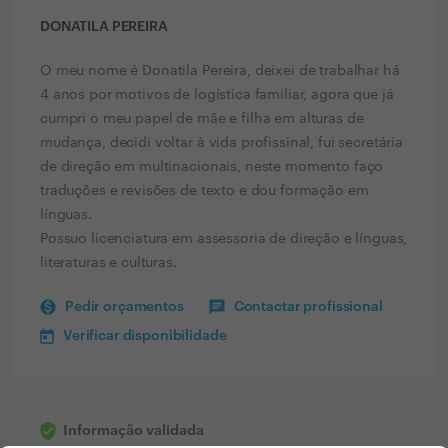
DONATILA PEREIRA
O meu nome é Donatila Pereira, deixei de trabalhar há
4 anos por motivos de logística familiar, agora que já
cumpri o meu papel de mãe e filha em alturas de
mudança, decidi voltar à vida profissinal, fui secretária
de direção em multinacionais, neste momento faço
traduções e revisões de texto e dou formação em
línguas.
Possuo licenciatura em assessoria de direção e línguas,
literaturas e culturas.
Pedir orçamentos
Contactar profissional
Verificar disponibilidade
Informação validada