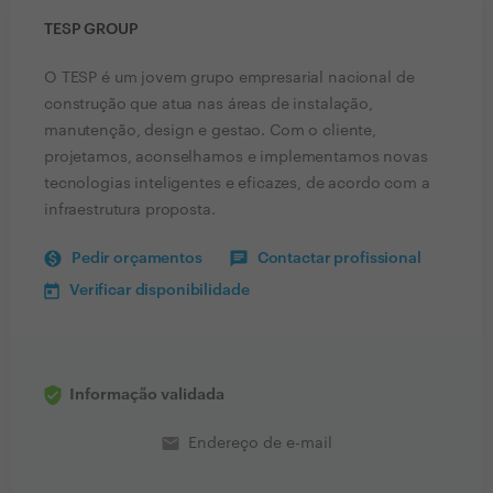
TESP GROUP
O TESP é um jovem grupo empresarial nacional de
construção que atua nas áreas de instalação,
manutenção, design e gestao. Com o cliente,
projetamos, aconselhamos e implementamos novas
tecnologias inteligentes e eficazes, de acordo com a
infraestrutura proposta.
Pedir orçamentos
Contactar profissional
Verificar disponibilidade
Informação validada
email
Endereço de e-mail