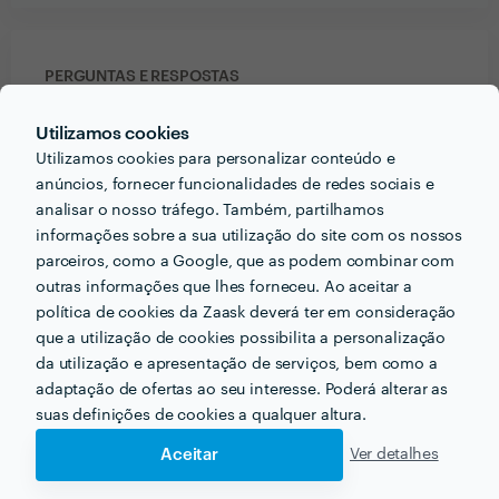
PERGUNTAS E RESPOSTAS
Utilizamos cookies
Em que informações deve um ou uma cliente pensar
Utilizamos cookies para personalizar conteúdo e
acerca do projecto que quer realizar antes de falar
anúncios, fornecer funcionalidades de redes sociais e
com profissionais?
analisar o nosso tráfego. Também, partilhamos
Tempo de execução, orçamento disponível e os
informações sobre a sua utilização do site com os nossos
materiais a utilizar.
parceiros, como a Google, que as podem combinar com
outras informações que lhes forneceu. Ao aceitar a
política de cookies da Zaask deverá ter em consideração
que a utilização de cookies possibilita a personalização
da utilização e apresentação de serviços, bem como a
Receba várias propostas de profissionais como
adaptação de ofertas ao seu interesse. Poderá alterar as
TESP Group
em poucas horas.
suas definições de cookies a qualquer altura.
Aceitar
Ver detalhes