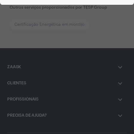
Outros serviços proporcionados por
TESP Group
Certificação Energética em montijo
ZAASK
CLIENTES
PROFISSIONAIS
PRECISA DE AJUDA?