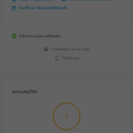
Verificar disponibilidade
Informação validada
email
Endereço de e-mail
phone_iphone
Telefone
AVALIAÇÕES
5