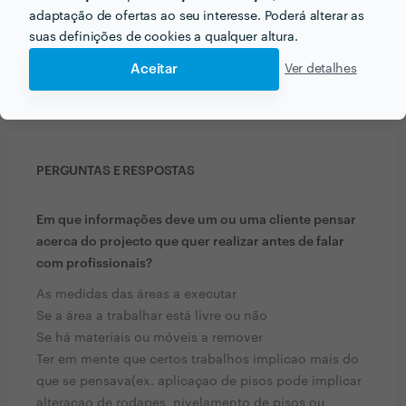
adaptação de ofertas ao seu interesse. Poderá alterar as
suas definições de cookies a qualquer altura.
Aceitar
Ver detalhes
PERGUNTAS E RESPOSTAS
Em que informações deve um ou uma cliente pensar
acerca do projecto que quer realizar antes de falar
com profissionais?
As medidas das áreas a executar
Se a área a trabalhar está livre ou não
Se há materiais ou móveis a remover
Ter em mente que certos trabalhos implicao mais do
que se pensava(ex. aplicaçao de pisos pode implicar
alteraçao de rodapes, nivelamento de pisos ou