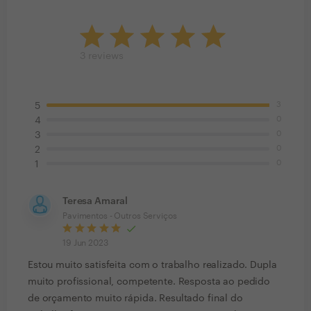
3
reviews
3
5
0
4
0
3
0
2
0
1
Teresa Amaral
Pavimentos - Outros Serviços
19 Jun 2023
Estou muito satisfeita com o trabalho realizado. Dupla
muito profissional, competente. Resposta ao pedido
de orçamento muito rápida. Resultado final do