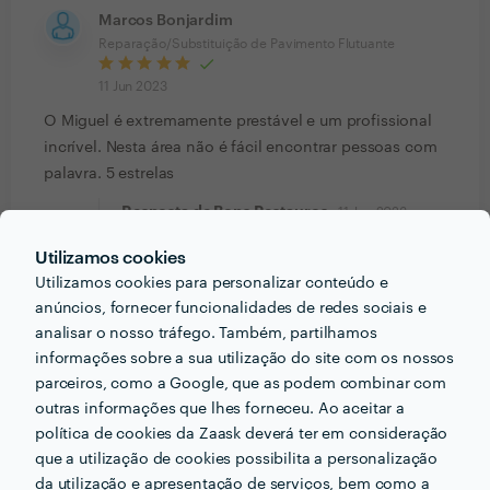
Marcos Bonjardim
Reparação/Substituição de Pavimento Flutuante
11 Jun 2023
O Miguel é extremamente prestável e um profissional
incrível. Nesta área não é fácil encontrar pessoas com
palavra. 5 estrelas
Resposta de Bons Restauros
11 Jun 2023
Muito obrigado
Utilizamos cookies
Utilizamos cookies para personalizar conteúdo e
anúncios, fornecer funcionalidades de redes sociais e
analisar o nosso tráfego. Também, partilhamos
PORTEFÓLIO
informações sobre a sua utilização do site com os nossos
parceiros, como a Google, que as podem combinar com
outras informações que lhes forneceu. Ao aceitar a
política de cookies da Zaask deverá ter em consideração
que a utilização de cookies possibilita a personalização
da utilização e apresentação de serviços, bem como a