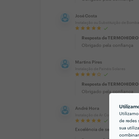
José Costa
Instalação ou Substituição de Bomba
Resposta de TERMOHIDRO
Obrigado pela confiança
Martins Pires
Instalação de Painéis Solares
Resposta de TERMOHIDRO
Obrigado pela confiança
Utilizam
André Hora
Utilizamo
Instalação de Ar Condicionado/Venti
de redes 
sua utili
Excelência de serviço instalei
combinar 