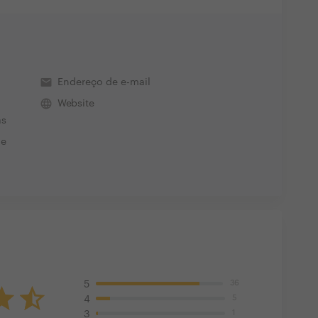
email
Endereço de e-mail
language
Website
ás
de
36
5
5
4
1
3