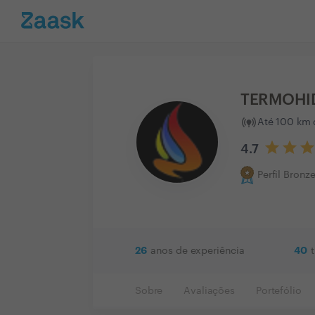
TERMOHI
Até 100 km 
4.7
Perfil Bronz
26
40
anos de experiência
Sobre
Avaliações
Portefólio