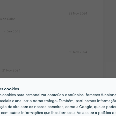
29 Nov 2024
s de Calor
14 Dez 2024
21 Nov 2024
21 Nov 2024
os cookies
22 Set 2024
s cookies para personalizar conteúdo e anúncios, fornecer funcion
lação
sociais e analisar o nosso tráfego. Também, partilhamos informaçõ
zação do site com os nossos parceiros, como a Google, que as pod
 3 AC e até agora 0 problemas. Obrigado
com outras informações que lhes forneceu. Ao aceitar a política d