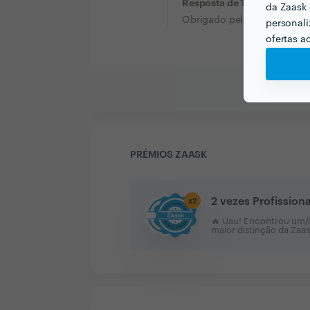
Resposta de TERMOHIDRO
da Zaask 
Obrigado pela confiança
personali
ofertas a
PRÉMIOS ZAASK
2 vezes Profission
x
2
🔥 Uau! Encontrou um/a 
maior distinção da Zaa