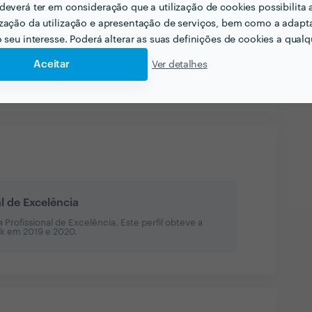
21 Nov 2024
deverá ter em consideração que a utilização de cookies possibilita 
zação da utilização e apresentação de serviços, bem como a adapt
o seu interesse. Poderá alterar as suas definições de cookies a qualqu
Aceitar
Ver detalhes
Ver mais
al de Excelência
Profissional de Excelência. Este perfil obteve a
sk em
2019 e 2020
.