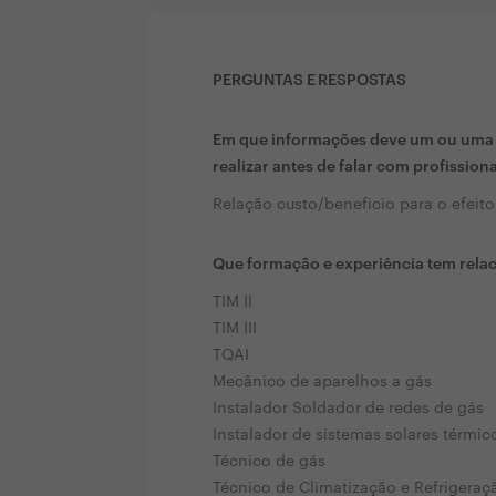
PERGUNTAS E RESPOSTAS
Em que informações deve um ou uma c
realizar antes de falar com profission
Relação custo/beneficio para o efeit
Que formação e experiência tem rela
TIM II
TIM III
TQAI
Mecânico de aparelhos a gás
Instalador Soldador de redes de gás
Instalador de sistemas solares térmic
Técnico de gás
Técnico de Climatização e Refrigeraç