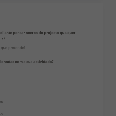
liente pensar acerca do projecto que quer
ais?
o que pretende!
cionadas com a sua actividade?
os
ão