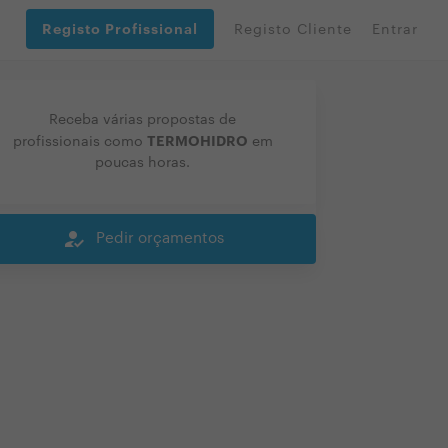
Registo Profissional
Registo Cliente
Entrar
Receba várias propostas de
TERMOHIDRO
profissionais como
em
poucas horas.
how_to_reg
Pedir orçamentos