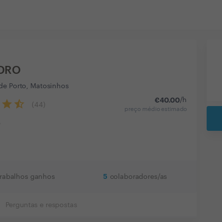
DRO
de Porto, Matosinhos
€
40.00
/h
(
44
)
preço médio estimado
e
5
trabalhos ganhos
colaboradores/as
Perguntas e respostas