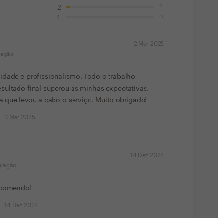
2
2
0
1
2 Mar 2025
lação
idade e profissionalismo. Todo o trabalho
sultado final superou as minhas expectativas.
pa que levou a cabo o serviço. Muito obrigado!
3 Mar 2025
14 Dez 2024
ilação
recomendo!
14 Dez 2024