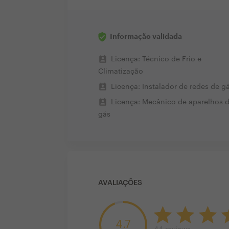
Informação validada
perm_contact_calendar
Licença: Técnico de Frio e
Climatização
perm_contact_calendar
Licença: Instalador de redes de g
perm_contact_calendar
Licença: Mecânico de aparelhos 
gás
AVALIAÇÕES
4.7