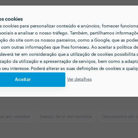
os cookies
s cookies para personalizar conteúdo e anúncios, fornecer funcion
sociais e analisar o nosso tráfego. Também, partilhamos informaçõ
zação do site com os nossos parceiros, como a Google, que as pod
com outras informações que lhes forneceu. Ao aceitar a política d
deverá ter em consideração que a utilização de cookies possibilita 
zação da utilização e apresentação de serviços, bem como a adapt
o seu interesse. Poderá alterar as suas definições de cookies a qualqu
Aceitar
Ver detalhes
ico em coimbra
Design de UI em coimbra
Caricaturista em 