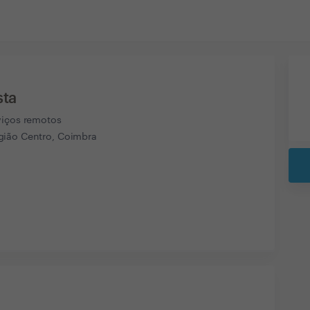
sta
viços remotos
ião Centro, Coimbra