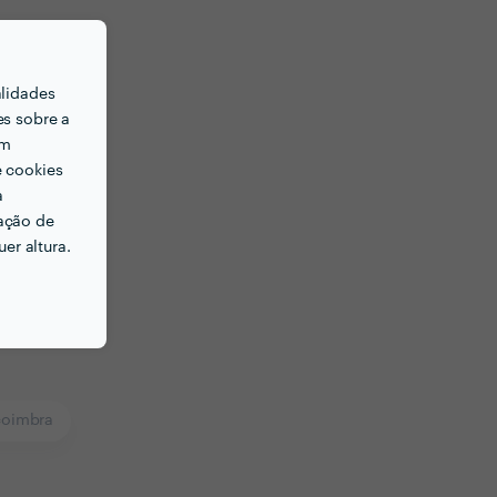
alidades
es sobre a
em
e cookies
a
ação de
er altura.
coimbra