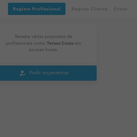
Registo Profissional
Registo Cliente
Entrar
Receba várias propostas de
Teresa Costa
profissionais como
em
poucas horas.
how_to_reg
Pedir orçamentos