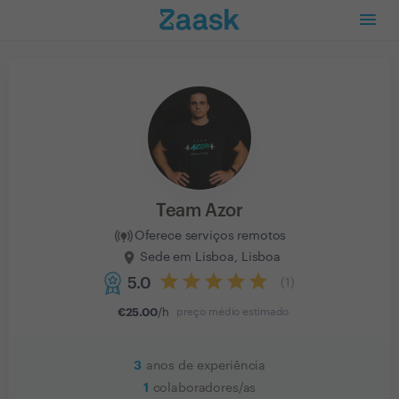
Team Azor
Oferece serviços remotos
Sede em Lisboa, Lisboa
5.0
(
1
)
€
25.00
/h
preço médio estimado
3
anos de experiência
1
colaboradores/as