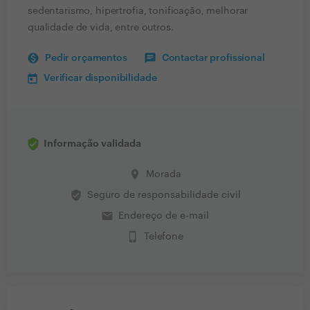
sedentarismo, hipertrofia, tonificação, melhorar
qualidade de vida, entre outros.
Pedir orçamentos
Contactar profissional
Verificar disponibilidade
Informação validada
place
Morada
verified_user
Seguro de responsabilidade civil
email
Endereço de e-mail
phone_iphone
Telefone