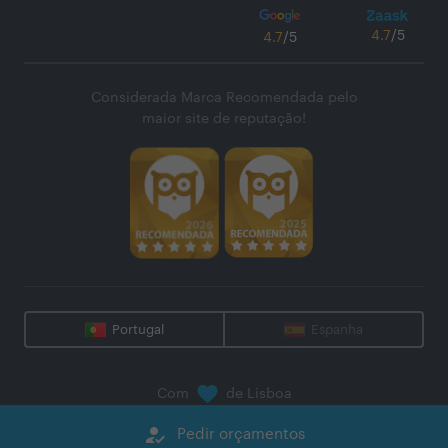
4.7
/5
4.7
/5
Considerada Marca Recomendada pelo
maior site de reputação!
Portugal
Espanha
Com
de Lisboa
@
2026
Zaask - Plataforma Digital, S.A.
how_to_reg
Pedir orçamentos