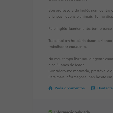
Sou professora de Inglês num centro 
crianças, jovens e animais. Tenho dis
Falo Inglês fluentemente, tenho curso 
Trabalhei em hotelaria durante 4 anos
trabalhador-estudante.
No meu tempo livre sou dirigente esco
e os 21 anos de idade.
Considero-me motivada, prestável e d
Para mais informações, não hesite em
Pedir orçamentos
Contactar
Informação validada