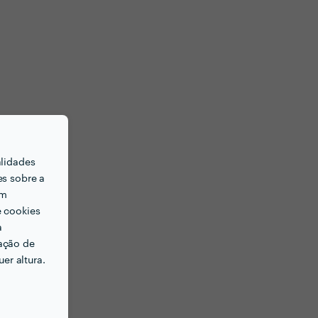
alidades
es sobre a
em
e cookies
a
ação de
er altura.