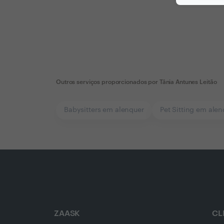
Outros serviços proporcionados por
Tânia Antunes Leitão
Babysitters em alenquer
Pet Sitting em alen
ZAASK
CL