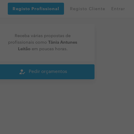
Registo Profissional
Registo Cliente
Entrar
Receba várias propostas de
Tânia Antunes
profissionais como
Leitão
em poucas horas.
how_to_reg
Pedir orçamentos