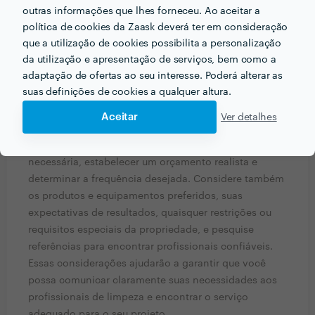
outras informações que lhes forneceu. Ao aceitar a
política de cookies da Zaask deverá ter em consideração
PERGUNTAS E RESPOSTAS
que a utilização de cookies possibilita a personalização
da utilização e apresentação de serviços, bem como a
Em que informações deve um ou uma cliente pensar
adaptação de ofertas ao seu interesse. Poderá alterar as
acerca do projecto que quer realizar antes de falar
suas definições de cookies a qualquer altura.
com profissionais?
Aceitar
Ver detalhes
Antes de buscar profissionais de limpeza, é
importante definir o tipo e o escopo da limpeza
necessária, estabelecer um orçamento realista e
determinar a frequência desejada. Considere também
os produtos e equipamentos preferidos, suas
expectativas de resultados, quaisquer restrições ou
requisitos especiais da propriedade, e pesquise
referências para encontrar profissionais confiáveis.
Essas considerações ajudarão a garantir que você
possa comunicar claramente suas necessidades aos
profissionais de limpeza e encontrar o serviço
adequado para o seu projeto.