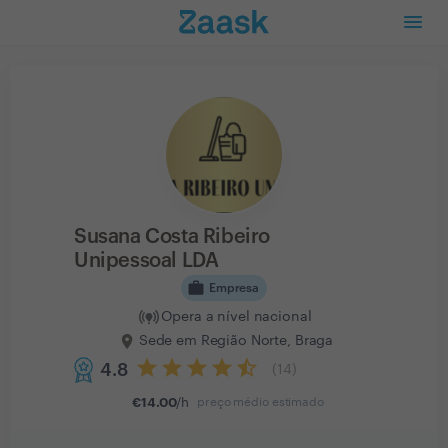
Susana Costa Ribeiro
Unipessoal LDA
work
Empresa
Opera a nível nacional
Sede em Região Norte, Braga
4.8
(
14
)
€
14.00
/h
preço médio estimado