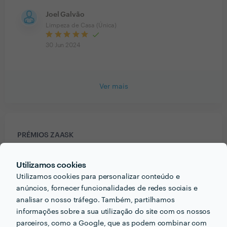
Joel Galvão
Limpeza de Casa (Única)
30 Jun 2024
Ver mais
PRÉMIOS ZAASK
Utilizamos cookies
1 vez Profissional de Excelência
Utilizamos cookies para personalizar conteúdo e
🎉 Este/a profissional conseguiu a maior
anúncios, fornecer funcionalidades de redes sociais e
designação da Zaask em
2024
.
analisar o nosso tráfego. Também, partilhamos
informações sobre a sua utilização do site com os nossos
parceiros, como a Google, que as podem combinar com