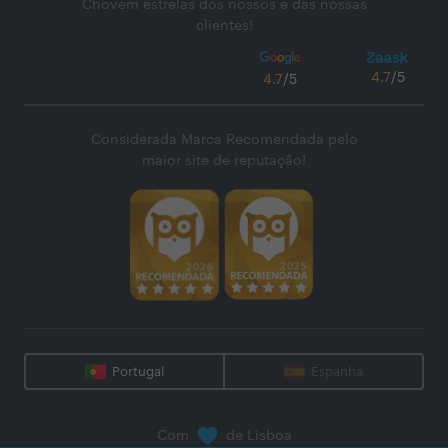
Chovem estrelas dos nossos e das nossas
clientes!
4.7
/5
4.7
/5
Considerada Marca Recomendada pelo
maior site de reputação!
Portugal
Espanha
Com
de Lisboa