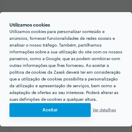
Informação validada
Utilizamos cookies
email
Endereço de e-mail
Utilizamos cookies para personalizar conteúdo e
anúncios, fornecer funcionalidades de redes sociais e
analisar o nosso tráfego. Também, partilhamos
informações sobre a sua utilização do site com os nossos
parceiros, como a Google, que as podem combinar com
Receba várias propostas de profissionais como
outras informações que lhes forneceu. Ao aceitar a
Perlimpimpim Perlimpimpão
em poucas horas.
política de cookies da Zaask deverá ter em consideração
que a utilização de cookies possibilita a personalização
da utilização e apresentação de serviços, bem como a
adaptação de ofertas ao seu interesse. Poderá alterar as
suas definições de cookies a qualquer altura.
Outros serviços proporcionados por
Perlimpimpim
Perlimpimpão
Aceitar
Ver detalhes
Animação de Casamentos em porto