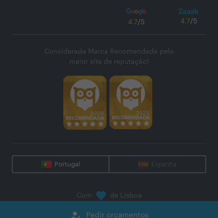
4.7
/5
4.7
/5
Considerada Marca Recomendada pelo
maior site de reputação!
Portugal
Espanha
Com
de Lisboa
@
2026
Zaask - Plataforma Digital, S.A.
how_to_reg
Pedir orçamentos