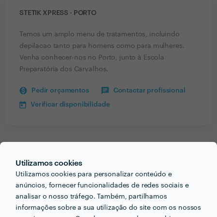
STETIK XPRESS - PORTO
Temos um amplo menu de tratamentos, incluindo
depilacao tanto para homens como para mulheres.
Venha conhecer-nos no Porto, junto à Escola
Preparatória dos Carvalhos.
Pedir orçamentos
Contactar profissional
Verificar disponibilidade
Receba várias propostas de profissionais como
Utilizamos cookies
Stetik Xpress - Porto
em poucas horas.
Utilizamos cookies para personalizar conteúdo e
anúncios, fornecer funcionalidades de redes sociais e
analisar o nosso tráfego. Também, partilhamos
informações sobre a sua utilização do site com os nossos