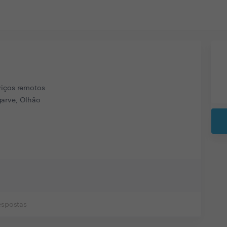
viços remotos
arve, Olhão
espostas