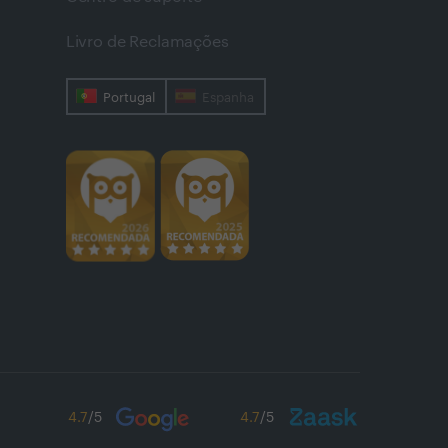
Livro de Reclamações
Portugal
Espanha
4.7
/5
4.7
/5