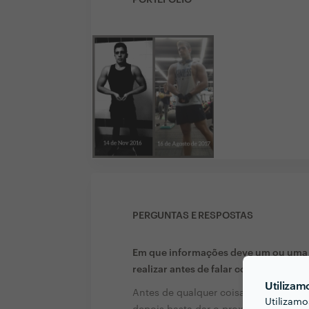
PORTEFÓLIO
PERGUNTAS E RESPOSTAS
Em que informações deve um ou uma c
realizar antes de falar com profission
Utilizam
Antes de qualquer coisa deve se deci
Utilizamo