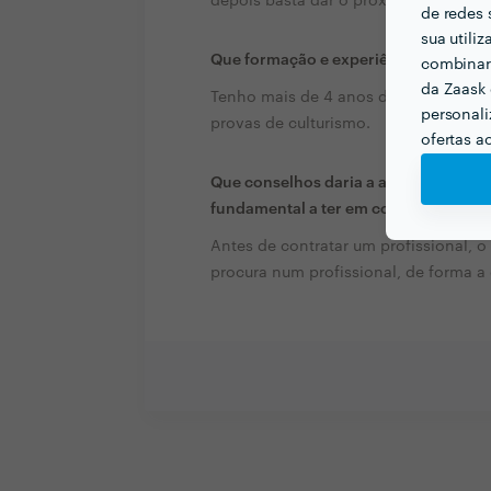
depois basta dar o proximo passo e f
de redes 
sua utili
Que formação e experiência tem rela
combinar 
da Zaask 
Tenho mais de 4 anos de experiência n
personali
provas de culturismo.
ofertas a
Que conselhos daria a alguém que que
fundamental a ter em conta?
Antes de contratar um profissional, o 
procura num profissional, de forma a 