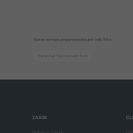
Outros serviços proporcionados por
João Silva
Personal Trainers em faro
ZAASK
CL
Sobre a Zaask
Co