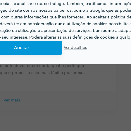
alar com um profissional.
sociais e analisar o nosso tráfego. Também, partilhamos informaçõ
zação do site com os nossos parceiros, como a Google, que as pod
cionadas com a sua actividade?
com outras informações que lhes forneceu. Ao aceitar a política d
deverá ter em consideração que a utilização de cookies possibilita 
a área do fitness, inclusive já participei em
zação da utilização e apresentação de serviços, bem como a adapt
o seu interesse. Poderá alterar as suas definições de cookies a qualqu
Aceitar
Ver detalhes
r contratar profissionais do seu sector? Há algo
cliente deve ter em conta qual o perfil que
que o processo seja mais fácil e prazeroso.
Ver mais