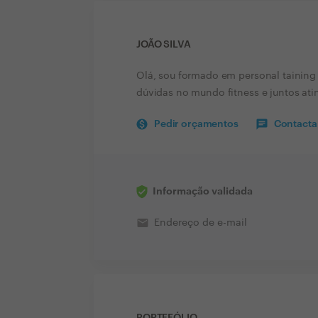
JOÃO SILVA
Olá, sou formado em personal taining 
dúvidas no mundo fitness e juntos ati
Pedir orçamentos
Contactar
Informação validada
email
Endereço de e-mail