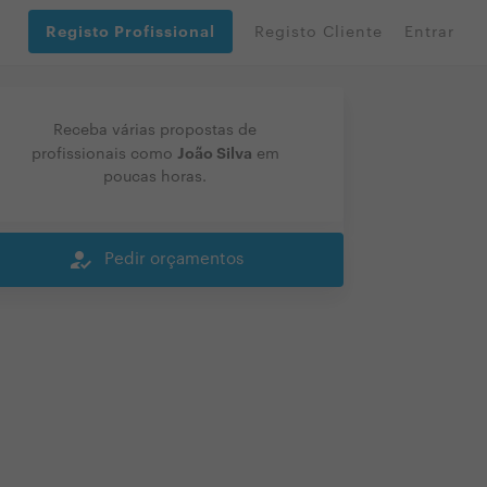
Registo Profissional
Registo Cliente
Entrar
Receba várias propostas de
João Silva
profissionais como
em
poucas horas.
how_to_reg
Pedir orçamentos