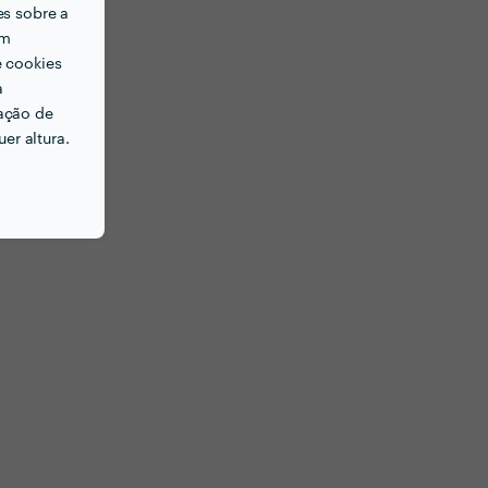
es sobre a
em
e cookies
a
ação de
er altura.