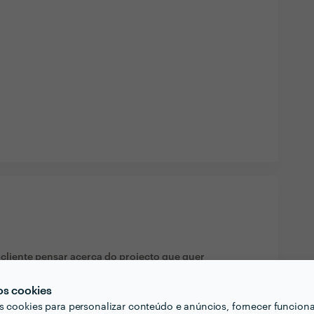
liente pensar acerca do projecto que quer
ais?
os cookies
dir se quer mesmo pagar o preço do sucesso,
s cookies para personalizar conteúdo e anúncios, fornecer funcion