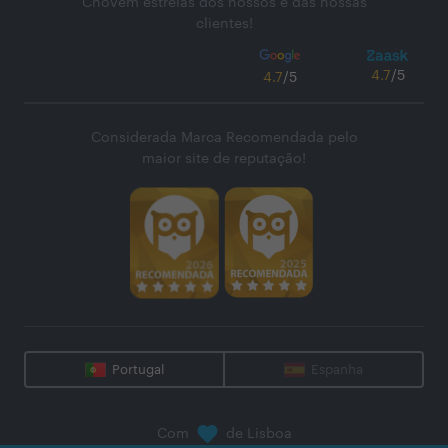
Chovem estrelas dos nossos e das nossas
clientes!
4.7
/5
4.7
/5
Considerada Marca Recomendada pelo
maior site de reputação!
Portugal
Espanha
Com
de Lisboa