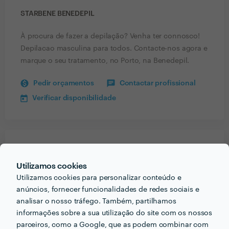
STARBENE BENEDEPIL
À procura de fazer a depilação? Venha ter connosco!
Depilacao masculina para todos. Contacte-nos agora e
marque o seu tratamento, no Porto, na Benedepil.
Pedir orçamentos
Contactar profissional
Verificar disponibilidade
Receba várias propostas de profissionais como
Starbene Benedepil
em poucas horas.
Utilizamos cookies
Utilizamos cookies para personalizar conteúdo e
anúncios, fornecer funcionalidades de redes sociais e
analisar o nosso tráfego. Também, partilhamos
informações sobre a sua utilização do site com os nossos
Outros serviços proporcionados por
Starbene Benedepil
parceiros, como a Google, que as podem combinar com