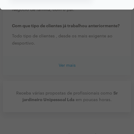
Negócio de família, com o pai.
Com que tipo de clientes já trabalhou anteriormente?
Todo tipo de clientes , desde os mais exigente ao
desportivo.
Ver mais
Sr
Receba várias propostas de profissionais como
jardineiro Unipessoal Lda
em poucas horas.