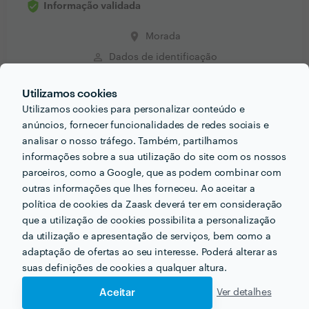
Informação validada
place
Morada
perm_identity
Dados de identificação
credit_card
NIF
Utilizamos cookies
email
Endereço de e-mail
Utilizamos cookies para personalizar conteúdo e
anúncios, fornecer funcionalidades de redes sociais e
analisar o nosso tráfego. Também, partilhamos
informações sobre a sua utilização do site com os nossos
parceiros, como a Google, que as podem combinar com
PERGUNTAS E RESPOSTAS
outras informações que lhes forneceu. Ao aceitar a
política de cookies da Zaask deverá ter em consideração
Que conselhos daria a alguém que quer contratar
que a utilização de cookies possibilita a personalização
profissionais do seu sector? Há algo fundamental a ter
da utilização e apresentação de serviços, bem como a
em conta?
adaptação de ofertas ao seu interesse. Poderá alterar as
suas definições de cookies a qualquer altura.
Profissional e Responsável
Aceitar
Ver detalhes
Como começou a trabalhar nesta área de negócio?