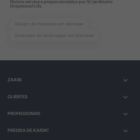
Outros serviços proporcionados por
Sr jardineiro
Unipessoal Lda
Design de Interiores em alenquer
Empresas de Jardinagem em alenquer
ZAASK
CLIENTES
PROFISSIONAIS
PRECISA DE AJUDA?