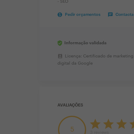
- SEO
Pedir orçamentos
Contactar
Informação validada
perm_contact_calendar
Licença: Certificado de marketing
digital da Google
AVALIAÇÕES
5
3
reviews