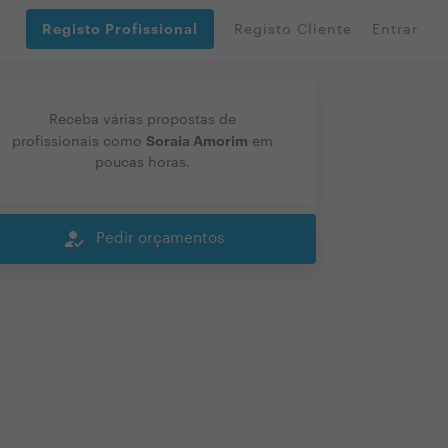
Registo Profissional
Registo Cliente
Entrar
Receba várias propostas de
Soraia Amorim
profissionais como
em
poucas horas.
how_to_reg
Pedir orçamentos