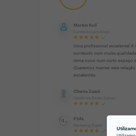
Martim Roll
Conteúdo para Blogs
Uma profissional excelente! A 
conteúdo com muita qualidade
tema novo num curto espaço de
Queremos manter esta relação 
excelentes.
Cliente Zaask
Gestão de Redes Sociais
P3AL
Marketing Digital
Utilizam
Utilizamo