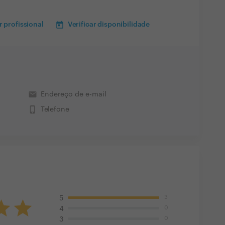
 profissional
Verificar disponibilidade
email
Endereço de e-mail
phone_iphone
Telefone
3
5
0
4
0
3