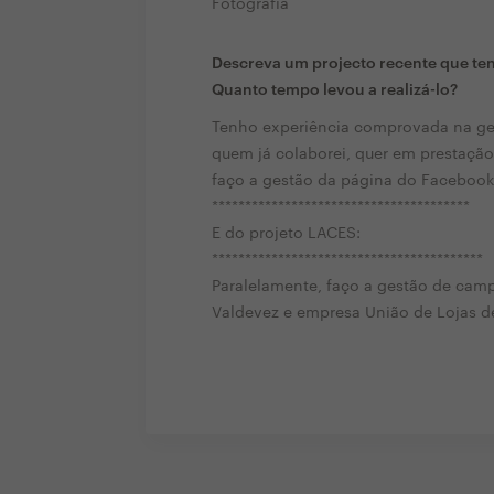
Fotografia
Descreva um projecto recente que ten
Quanto tempo levou a realizá-lo?
Tenho experiência comprovada na ge
quem já colaborei, quer em prestação
faço a gestão da página do Facebook
***************************************
E do projeto LACES:
*****************************************
Paralelamente, faço a gestão de cam
Valdevez e empresa União de Lojas d