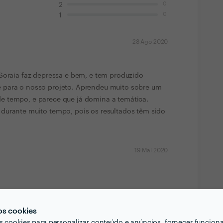
0
2
0
1
28 Ago 2020
Soraia faz depressa e bem, e tem produzido
 para o nosso projeto. Aprendeu muito sobre um
 tempo, e parece que já domina a temática.
durante muito tempo, pois os resultados têm sido
19 Mai 2020
7 Fev 2020
os cookies
s cookies para personalizar conteúdo e anúncios, fornecer funcion