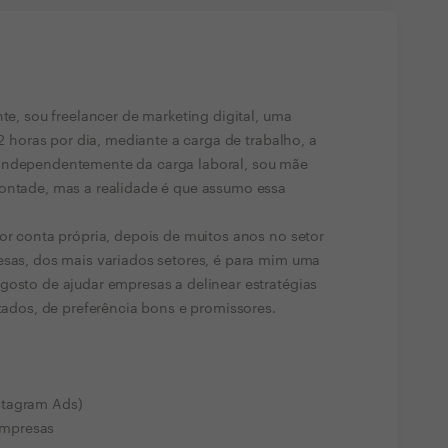
nte, sou freelancer de marketing digital, uma
12 horas por dia, mediante a carga de trabalho, a
 Independentemente da carga laboral, sou mãe
vontade, mas a realidade é que assumo essa
por conta própria, depois de muitos anos no setor
esas, dos mais variados setores, é para mim uma
gosto de ajudar empresas a delinear estratégias
ltados, de preferência bons e promissores.
stagram Ads)
 empresas