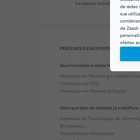
Excelente trabalho e profissio
de redes 
sua utili
combinar 
da Zaask 
personali
ofertas a
PERGUNTAS E RESPOSTAS
Que formação e experiência tem rela
Mestrado em Marketing e Gestão Estr
Formação em SEO
Formação em Marketing Digital
Com que tipo de clientes já trabalho
Empresas de Tecnologias da Informa
Brinquedos
Suplementos Alimentares