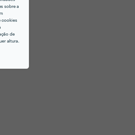
es sobre a
em
e cookies
a
ação de
er altura.