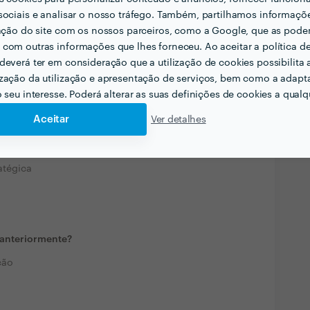
nalismo. Prazo de entrega rápido e cumprido
sociais e analisar o nosso tráfego. Também, partilhamos informaçõ
zação do site com os nossos parceiros, como a Google, que as pod
com outras informações que lhes forneceu. Ao aceitar a política d
deverá ter em consideração que a utilização de cookies possibilita 
zação da utilização e apresentação de serviços, bem como a adapt
o seu interesse. Poderá alterar as suas definições de cookies a qualqu
Aceitar
Ver detalhes
cionadas com a sua actividade?
atégica
u anteriormente?
ção