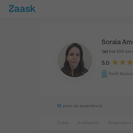
Soraia Am
Até 100 km 
5.0
Perfil Básico
12
anos de experiência
Sobre
Avaliações
Perguntas e 