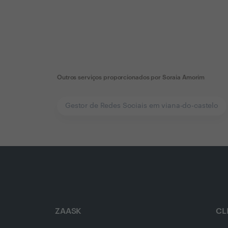
Outros serviços proporcionados por
Soraia Amorim
Gestor de Redes Sociais em viana-do-castelo
ZAASK
CL