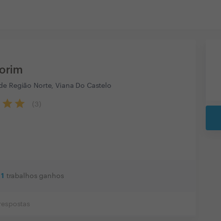
orim
de Região Norte, Viana Do Castelo
(
3
)
1
trabalhos ganhos
respostas