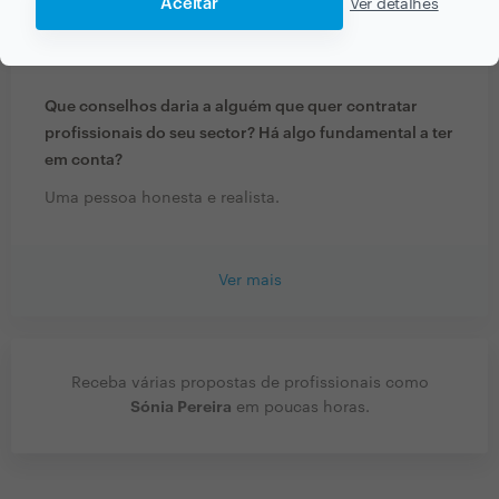
Aceitar
Ver detalhes
Terapeuta de Reabilitação Física - Certificada pelo
CFM.
Que conselhos daria a alguém que quer contratar
profissionais do seu sector? Há algo fundamental a ter
em conta?
Uma pessoa honesta e realista.
Ver mais
Receba várias propostas de profissionais como
Sónia Pereira
em poucas horas.