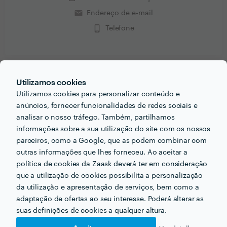
email
Endereço de e-mail
phone_iphone
Telefone
Utilizamos cookies
PERGUNTAS E RESPOSTAS
Utilizamos cookies para personalizar conteúdo e
anúncios, fornecer funcionalidades de redes sociais e
Em que informações deve um ou uma cliente pensar
analisar o nosso tráfego. Também, partilhamos
acerca do projecto que quer realizar antes de falar
informações sobre a sua utilização do site com os nossos
com profissionais?
parceiros, como a Google, que as podem combinar com
outras informações que lhes forneceu. Ao aceitar a
Ter definido o que quer, traçar objetivos para poder
política de cookies da Zaask deverá ter em consideração
transmiti-los.
que a utilização de cookies possibilita a personalização
da utilização e apresentação de serviços, bem como a
Que formação e experiência tem relacionadas com a
adaptação de ofertas ao seu interesse. Poderá alterar as
sua actividade?
suas definições de cookies a qualquer altura.
Licenciatura em Design de Comunicação