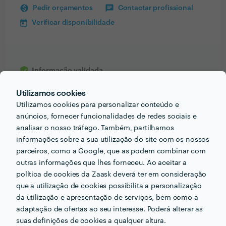
Pedir orçamentos
Contactar profissional
Verificar disponibilidade
Informação validada
email
Utilizamos cookies
Endereço de e-mail
Utilizamos cookies para personalizar conteúdo e
phone_iphone
Telefone
anúncios, fornecer funcionalidades de redes sociais e
analisar o nosso tráfego. Também, partilhamos
informações sobre a sua utilização do site com os nossos
parceiros, como a Google, que as podem combinar com
outras informações que lhes forneceu. Ao aceitar a
PORTEFÓLIO
política de cookies da Zaask deverá ter em consideração
que a utilização de cookies possibilita a personalização
da utilização e apresentação de serviços, bem como a
adaptação de ofertas ao seu interesse. Poderá alterar as
suas definições de cookies a qualquer altura.