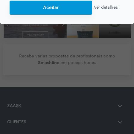
Aceitar
Ver detalhes
Receba várias propostas de profissionais como
Smashline
em poucas horas.
ZAASK
CLIENTES