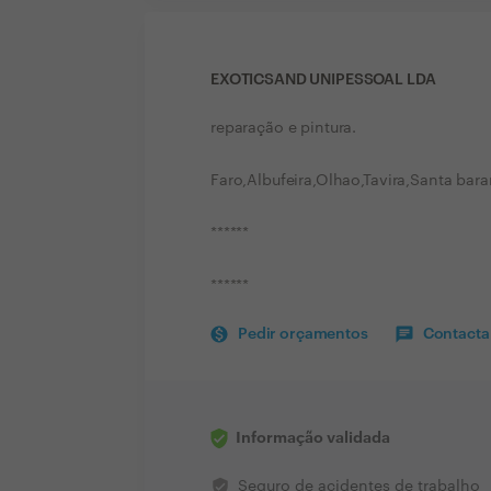
EXOTICSAND UNIPESSOAL LDA
reparação e pintura.
Faro,Albufeira,Olhao,Tavira,Santa bar
******
******
Pedir orçamentos
Contactar
Informação validada
verified_user
Seguro de acidentes de trabalho