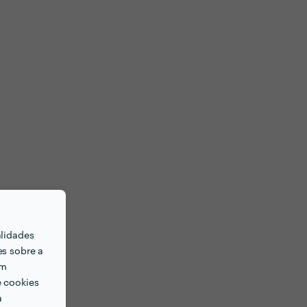
alidades
es sobre a
em
e cookies
a