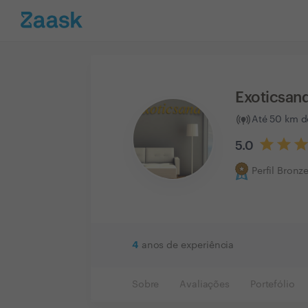
Exoticsand
Até 50 km d
5.0
Perfil Bronz
4
anos de experiência
Sobre
Avaliações
Portefólio