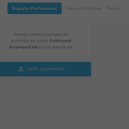
Registo Profissional
Registo Cliente
Entrar
Receba várias propostas de
Exoticsand
profissionais como
Unipessoal lda
em poucas horas.
how_to_reg
Pedir orçamentos