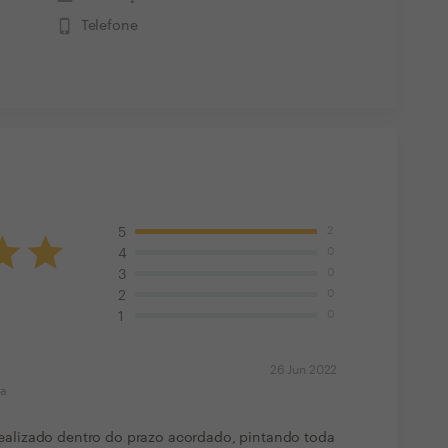
phone_iphone
Telefone
2
5
0
4
0
3
0
2
0
1
26 Jun 2022
ma
i realizado dentro do prazo acordado, pintando toda