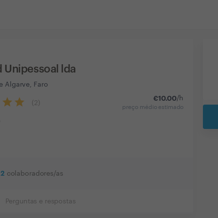
 Unipessoal lda
e Algarve, Faro
€
10.00
/h
(
2
)
preço médio estimado
e
2
colaboradores/as
Perguntas e respostas