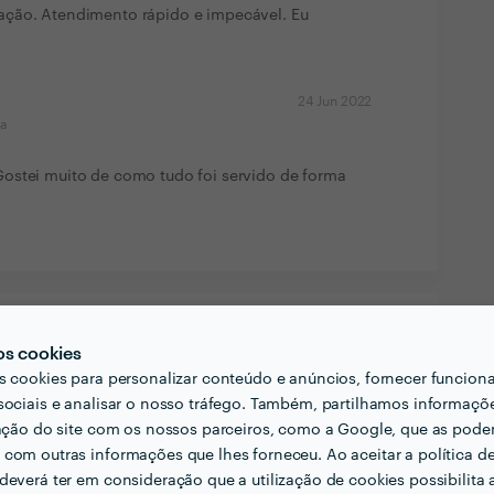
ação. Atendimento rápido e impecável. Eu
24 Jun 2022
ma
ostei muito de como tudo foi servido de forma
os cookies
s cookies para personalizar conteúdo e anúncios, fornecer funcion
sociais e analisar o nosso tráfego. Também, partilhamos informaçõ
zação do site com os nossos parceiros, como a Google, que as pod
com outras informações que lhes forneceu. Ao aceitar a política d
deverá ter em consideração que a utilização de cookies possibilita 