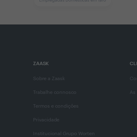
Empregadas Domésticas em faro
ZAASK
CL
Sobre a Zaask
Co
Trabalhe connosco
As 
Termos e condições
Privacidade
Institucional Grupo Worten