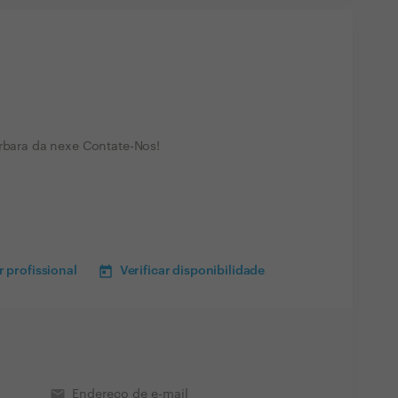
arbara da nexe Contate-Nos!
 profissional
Verificar disponibilidade
email
Endereço de e-mail