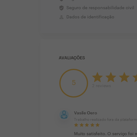
verified_user
Seguro de responsabilidade civil
perm_identity
Dados de identificação
AVALIAÇÕES
5
2
reviews
Vasile Oero
Trabalho realizado fora da platafor
Muito satisfeito. O serviço fo