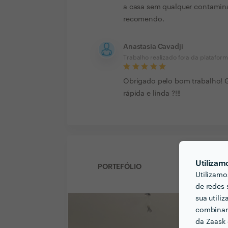
a casa sem qualquer contamin
recomendo.
Anastasia Cavadji
Trabalho realizado fora da platafor
Obrigado pelo bom trabalho! G
rápida e linda ?!!!
Utilizam
PORTEFÓLIO
Utilizamo
de redes 
sua utili
combinar 
da Zaask 