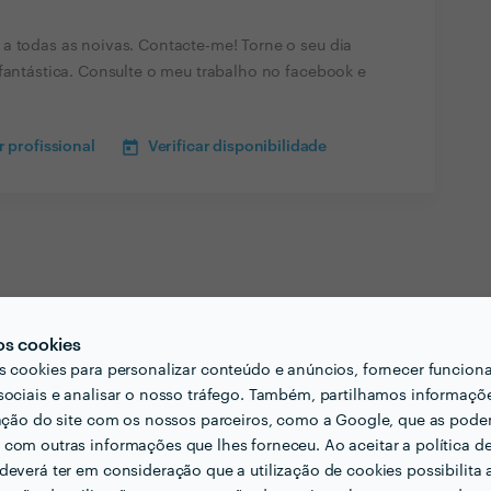
a todas as noivas. Contacte-me! Torne o seu dia
 fantástica. Consulte o meu trabalho no facebook e
 profissional
Verificar disponibilidade
os cookies
s cookies para personalizar conteúdo e anúncios, fornecer funcion
sociais e analisar o nosso tráfego. Também, partilhamos informaçõ
zação do site com os nossos parceiros, como a Google, que as pod
com outras informações que lhes forneceu. Ao aceitar a política d
deverá ter em consideração que a utilização de cookies possibilita 