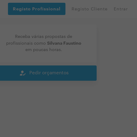
Registo Profissional
Registo Cliente
Entrar
Receba várias propostas de
Silvana Faustino
profissionais como
em poucas horas.
how_to_reg
Pedir orçamentos