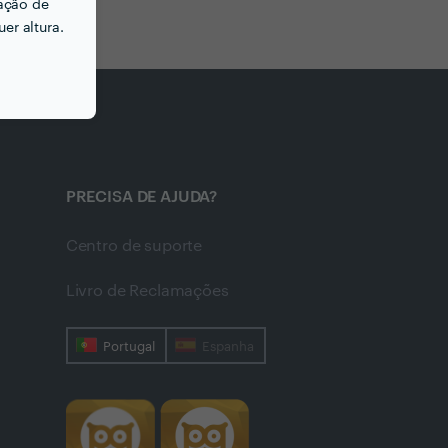
ação de
er altura.
PRECISA DE AJUDA?
Centro de suporte
Livro de Reclamações
Portugal
Espanha