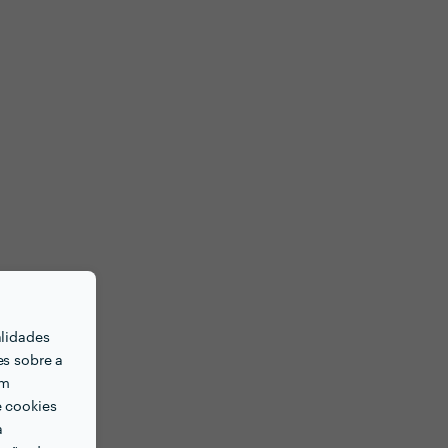
alidades
es sobre a
em
e cookies
a