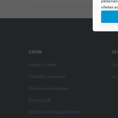
personali
ofertas a
ZAASK
CL
Sobre a Zaask
Co
Trabalhe connosco
As 
Termos e condições
Privacidade
Institucional Grupo Worten