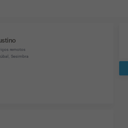
ustino
viços remotos
úbal, Sesimbra