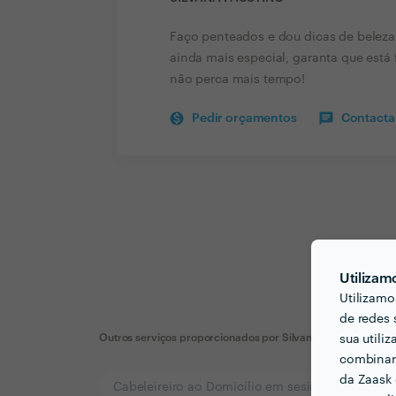
Faço penteados e dou dicas de beleza 
ainda mais especial, garanta que está
não perca mais tempo!
Pedir orçamentos
Contactar
Utilizam
Utilizamo
de redes 
Outros serviços proporcionados por
Silvana Faustino
sua utili
combinar 
da Zaask 
Cabeleireiro ao Domicílio em sesimbra