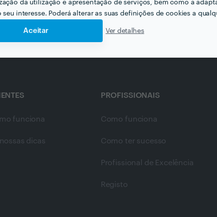
zação da utilização e apresentação de serviços, bem como a adapt
o seu interesse. Poderá alterar as suas definições de cookies a qualqu
Aceitar
Ver detalhes
IENTES
PROFISSIONAIS
mo funciona
Como funciona
nossas dicas
Como ter sucesso
Profissional de Excelência
Registo