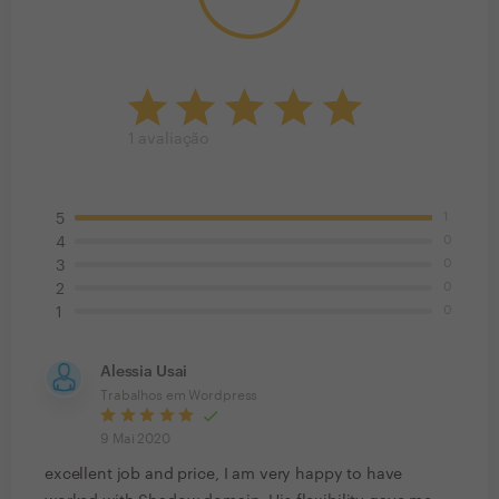
1
avaliação
1
5
0
4
0
3
0
2
0
1
Alessia Usai
Trabalhos em Wordpress
9 Mai 2020
excellent job and price, I am very happy to have