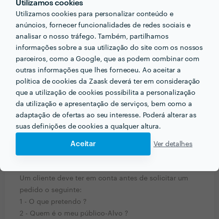
Utilizamos cookies
Utilizamos cookies para personalizar conteúdo e
anúncios, fornecer funcionalidades de redes sociais e
analisar o nosso tráfego. Também, partilhamos
informações sobre a sua utilização do site com os nossos
parceiros, como a Google, que as podem combinar com
outras informações que lhes forneceu. Ao aceitar a
política de cookies da Zaask deverá ter em consideração
que a utilização de cookies possibilita a personalização
da utilização e apresentação de serviços, bem como a
PERGUNTAS E RESPOSTAS
adaptação de ofertas ao seu interesse. Poderá alterar as
suas definições de cookies a qualquer altura.
Em que informações deve um ou uma cliente pensar
Aceitar
Ver detalhes
acerca do projecto que quer realizar antes de falar
com profissionais?
Um cliente deve ter em conta antes de solicitar um
pedido o seguinte:
1 - O que pretendo ?
2 - Quem é o meu público-Alvo ?