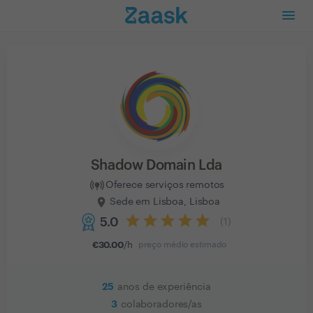
Shadow Domain Lda
Oferece serviços remotos
Sede em Lisboa, Lisboa
5.0
(
1
)
€
30.00
/h
preço médio estimado
25
anos de experiência
3
colaboradores/as