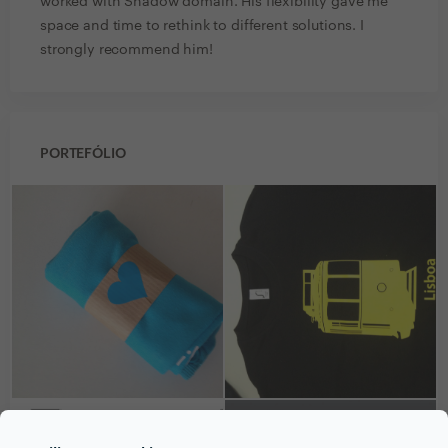
worked with Shadow domain. His flexibility gave me
space and time to rethink to different solutions. I
strongly recommend him!
PORTEFÓLIO