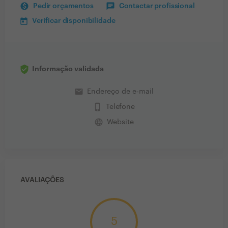
Pedir orçamentos
Contactar profissional
Verificar disponibilidade
Informação validada
email
Endereço de e-mail
phone_iphone
Telefone
language
Website
AVALIAÇÕES
5