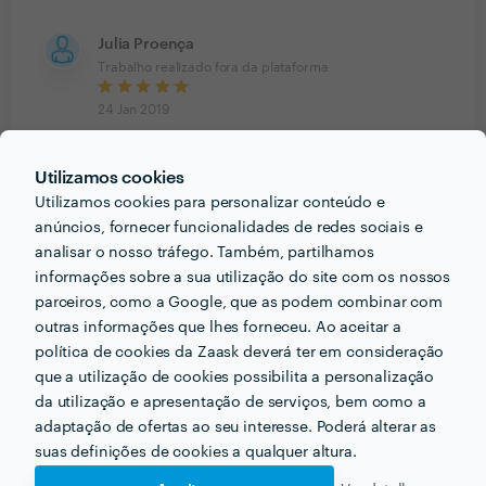
Julia Proença
Trabalho realizado fora da plataforma
24 Jan 2019
Serviço Simples , feito com Qualidade, Simplicidade
Utilizamos cookies
Utilizamos cookies para personalizar conteúdo e
Luis Borges
Trabalho realizado fora da plataforma
anúncios, fornecer funcionalidades de redes sociais e
analisar o nosso tráfego. Também, partilhamos
21 Jan 2019
informações sobre a sua utilização do site com os nossos
parceiros, como a Google, que as podem combinar com
Muito Práticos e Eficientes, só não dou 5 estrelas
outras informações que lhes forneceu. Ao aceitar a
porque chegaram um pouco depois da hora
política de cookies da Zaask deverá ter em consideração
combinada. De Resto Perfeito.
que a utilização de cookies possibilita a personalização
da utilização e apresentação de serviços, bem como a
adaptação de ofertas ao seu interesse. Poderá alterar as
Ver mais
suas definições de cookies a qualquer altura.