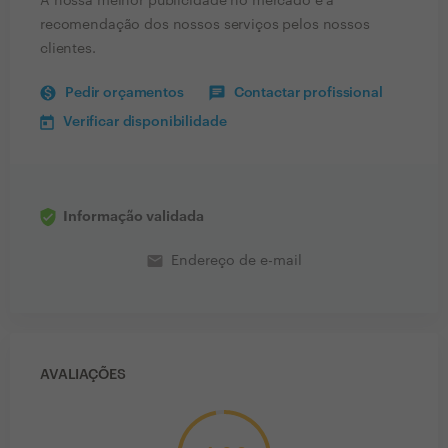
A nossa melhor publicidade no mercado é a
recomendação dos nossos serviços pelos nossos
clientes.
Pedir orçamentos
Contactar profissional
Verificar disponibilidade
Informação validada
email
Endereço de e-mail
AVALIAÇÕES