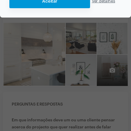
Aceitar
Ver detalhes
PORTEFÓLIO
PERGUNTAS E RESPOSTAS
Em que informações deve um ou uma cliente pensar
acerca do projecto que quer realizar antes de falar