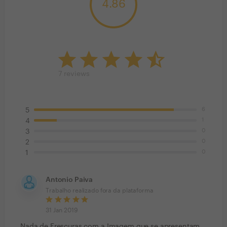
4.86
7
reviews
6
5
1
4
0
3
0
2
0
1
Antonio Paiva
Trabalho realizado fora da plataforma
31 Jan 2019
Nada de Frescuras com a Imagem que se apresentam