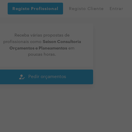
Registo Profissional
Registo Cliente
Entrar
Receba várias propostas de
Seison Consultoria
profissionais como
Orçamentos e Planeamentos
em
poucas horas.
how_to_reg
Pedir orçamentos