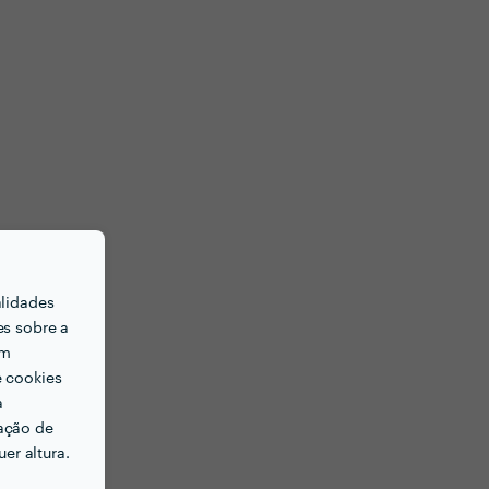
alidades
es sobre a
em
e cookies
a
ação de
er altura.