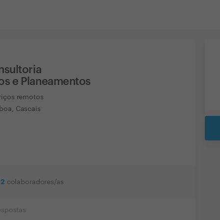
sultoria
s e Planeamentos
viços remotos
boa, Cascais
2
colaboradores/as
espostas