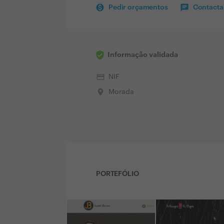
Pedir orçamentos
Contactar
Informação validada
credit_card
NIF
place
Morada
PORTEFÓLIO