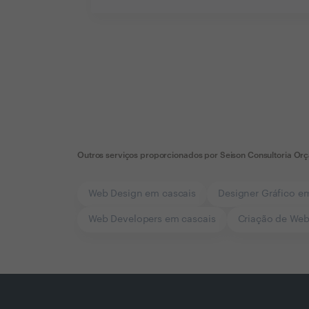
Outros serviços proporcionados por
Seison Consultoria Or
Web Design em cascais
Designer Gráfico e
Web Developers em cascais
Criação de Web