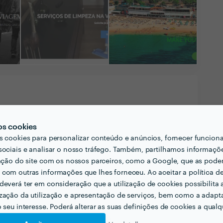
os cookies
liente pensar acerca do projecto que quer
s cookies para personalizar conteúdo e anúncios, fornecer funcion
ais?
sociais e analisar o nosso tráfego. Também, partilhamos informaçõ
zação do site com os nossos parceiros, como a Google, que as pod
ra inclusão do site, objectivos, sobre a empresa,
com outras informações que lhes forneceu. Ao aceitar a política d
serviços a serem promovidos, com
deverá ter em consideração que a utilização de cookies possibilita 
zação da utilização e apresentação de serviços, bem como a adapt
a Web tem se revelado a forma mais eficiente
o seu interesse. Poderá alterar as suas definições de cookies a qualqu
mbito regional como internacional alcançando
idação de contratos e vendas de produtos,