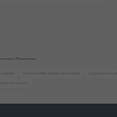
çamentos e Planeamentos
m cascais
Empresa Web Design em cascais
Logótipos em ca
sites em cascais