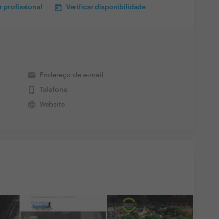
 profissional
Verificar disponibilidade
email
Endereço de e-mail
phone_iphone
Telefone
language
Website