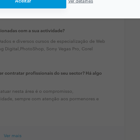
Aceitar
Ver detalhes
ara ser conhecido e crescer, qualquer que seja,
cionadas com a sua actividade?
ados e diversos cursos de especialização de Web
ng Digital,PhotoShop, Sony Vegas Pro, Corel
r contratar profissionais do seu sector? Há algo
 atuar nesta área é o compromisso,
alidade, sempre com atenção aos pormenores e
Ver mais