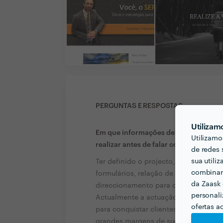
PERGUNTAS E RESPOSTAS
Utilizam
Em que informações deve um ou uma c
Utilizamo
realizar antes de falar com profission
de redes 
sua utili
Ter definido o projecto, descrições pa
combinar 
formulários, relação de produtos ou 
da Zaask 
direccionamento para o cliente final.
personali
Actualmente a actuação da empresa n
ofertas a
para conquistar clientes, tanto de â
grandes margens de sucesso e consol