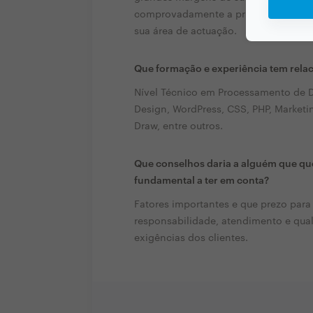
comprovadamente a principal janela p
sua área de actuação.
Que formação e experiência tem rela
Nível Técnico em Processamento de D
Design, WordPress, CSS, PHP, Marketi
Draw, entre outros.
Que conselhos daria a alguém que que
fundamental a ter em conta?
Fatores importantes e que prezo para
responsabilidade, atendimento e qu
exigências dos clientes.