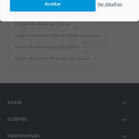
Aceitar
Ver detalhes
Outros serviços proporcionados por
Sebastián Crocco
Edição de Vídeo em lisboa
Vídeo Promocional/de Produto em lisboa
Video de Casamento em lisboa
Vídeo de Evento Empresa em lisboa
ZAASK
CLIENTES
PROFISSIONAIS