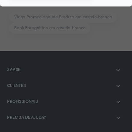
Outros serviços proporcionados por
SDICREATIVE
Vídeo Promocional/de Produto em castelo-branco
Book Fotográfico em castelo-branco
ZAASK
CLIENTES
PROFISSIONAIS
PRECISA DE AJUDA?