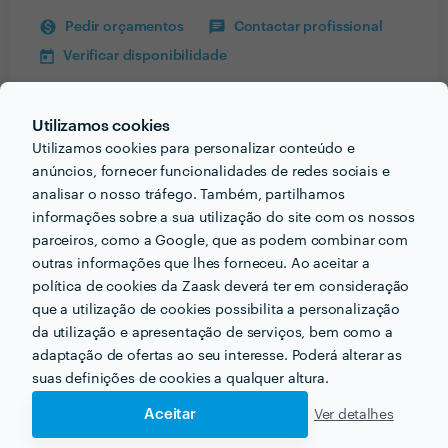
Pedir orçamentos
Contactar profissional
Verificar disponibilidade
Utilizamos cookies
Utilizamos cookies para personalizar conteúdo e
Informação validada
anúncios, fornecer funcionalidades de redes sociais e
email
analisar o nosso tráfego. Também, partilhamos
Endereço de e-mail
informações sobre a sua utilização do site com os nossos
parceiros, como a Google, que as podem combinar com
outras informações que lhes forneceu. Ao aceitar a
política de cookies da Zaask deverá ter em consideração
Receba várias propostas de profissionais como
que a utilização de cookies possibilita a personalização
SDICREATIVE
em poucas horas.
da utilização e apresentação de serviços, bem como a
adaptação de ofertas ao seu interesse. Poderá alterar as
suas definições de cookies a qualquer altura.
Aceitar
Ver detalhes