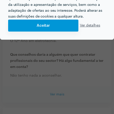
com profissionais?
da utilização e apresentação de serviços, bem como a
adaptação de ofertas ao seu interesse. Poderá alterar as
Deve defenir bem o projeto que pretende realizar.
suas definições de cookies a qualquer altura.
Aceitar
Ver detalhes
Que formação e experiência tem relacionadas com a
sua actividade?
O 12º Ano em eletrotecnia.
Que conselhos daria a alguém que quer contratar
profissionais do seu sector? Há algo fundamental a ter
em conta?
Não tenho nada a aconselhar.
Ver mais