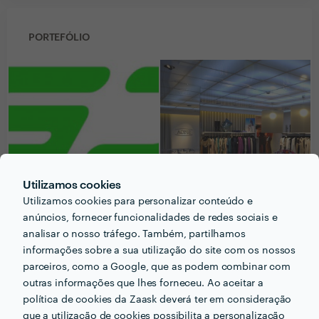
PORTEFÓLIO
Utilizamos cookies
Utilizamos cookies para personalizar conteúdo e
anúncios, fornecer funcionalidades de redes sociais e
analisar o nosso tráfego. Também, partilhamos
informações sobre a sua utilização do site com os nossos
PERGUNTAS E RESPOSTAS
parceiros, como a Google, que as podem combinar com
outras informações que lhes forneceu. Ao aceitar a
Em que informações deve um ou uma cliente pensar
política de cookies da Zaask deverá ter em consideração
acerca do projecto que quer realizar antes de falar
que a utilização de cookies possibilita a personalização