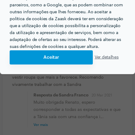
Resposta de Sandra Franco
17 Ago 2022
parceiros, como a Google, que as podem combinar com
Muito obrigada Marco. Foi um prazer bem
outras informações que lhes forneceu. Ao aceitar a
política de cookies da Zaask deverá ter em consideração
desafiante trabalhar consigo. :)
que a utilização de cookies possibilita a personalização
da utilização e apresentação de serviços, bem como a
Cliente Zaask
adaptação de ofertas ao seu interesse. Poderá alterar as
Personal Shopper
suas definições de cookies a qualquer altura.
2 Abr 2022
Aceitar
Ver detalhes
Comprei para a minha namorada e ela adorou a
experiência, aprendeu imenso e começou a atrever
vestir roupa que mais a favorece. Recomendo
vivamente trabalhar com a Sandra
Resposta de Sandra Franco
20 Mar 2021
Muito obrigada Renato, espero
corresponder a todas as expectativas e que
a Tânia saía com uma confiança i...
Ver mais