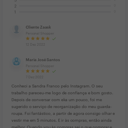
3
0
2
0
1
Cliente Zaask
Personal Shopper
12 Dez 2022
Maria José Santos
Personal Shopper
7 Dez 2022
Conheci a Sandra Franco pelo Instagram. O seu
trabalho pareceu-me logo de confiança e bom gosto.
Depois de conversar com eka um pouco, foi me
sugerido o serviço de reorganização do meu guarda-
roupa. Foi fantástico, a partir de agora consigo olhar e
vestir me em 5 minutos. E ir às compras, então ainda
melhor. Quando vou às compras sei o que comprar e