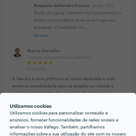
Resposta de Sandra Franco
26 Nov 2022
Muito obrigada. Também foi fundamental a
forma como a Maria José se entregou ao
processo. O resultado fin...
Ver mais
Marco Carvalho
Trabalho realizado fora da plataforma
9 Jun 2022
A Sandra é uma profissional muito dedicada e com
extrema sensibilidade para se adaptar ao cliente e
serviços contratados. Deu uma ajuda imensa no
revamp do meu guarda-roupa, bem como me fez olhar
Utilizamos cookies
para algumas peças que pensava já não ter como as
Utilizamos cookies para personalizar conteúdo e
usar. O trabalho foi feito em várias sessões online e o
anúncios, fornecer funcionalidades de redes sociais e
trabalho de casa trazido pela Sandra foi acima das
analisar o nosso tráfego. Também, partilhamos
expectativas. Recomendo.
informações sobre a sua utilização do site com os nossos