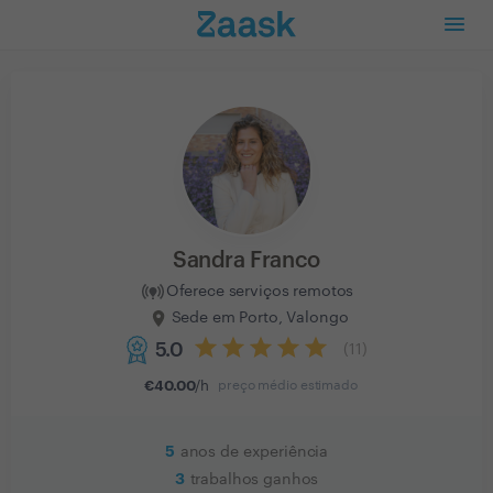
Sandra Franco
Oferece serviços remotos
Sede em Porto, Valongo
5.0
(
11
)
€
40.00
/h
preço médio estimado
5
anos de experiência
3
trabalhos ganhos