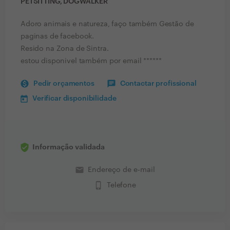
PETSITTING, DOGWALKER
Adoro animais e natureza, faço também Gestão de
paginas de facebook.
Resido na Zona de Sintra.
estou disponivel também por email ******
Pedir orçamentos
Contactar profissional
Verificar disponibilidade
Informação validada
email
Endereço de e-mail
phone_iphone
Telefone