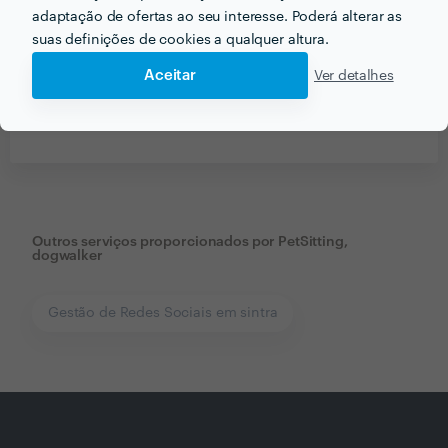
adaptação de ofertas ao seu interesse. Poderá alterar as
suas definições de cookies a qualquer altura.
Aceitar
Ver detalhes
Receba várias propostas de profissionais como
PetSitting, dogwalker
em poucas horas.
Outros serviços proporcionados por
PetSitting,
dogwalker
Gestão de Redes Sociais em sintra