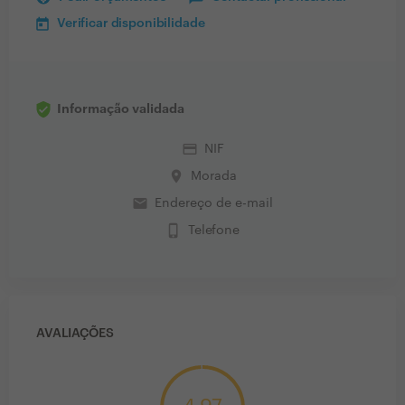
Verificar disponibilidade
Informação validada
credit_card
NIF
place
Morada
email
Endereço de e-mail
phone_iphone
Telefone
AVALIAÇÕES