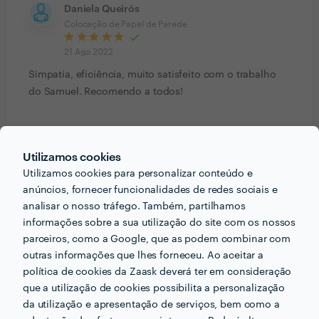
Daniela Queirós
Colocação de Papel de Parede
21 Ago 2022
Simpatia, eficiência, muito satisfeito com o trabalho
do Samuel. Recomendo a todos!
Ver mais
Utilizamos cookies
Utilizamos cookies para personalizar conteúdo e
anúncios, fornecer funcionalidades de redes sociais e
analisar o nosso tráfego. Também, partilhamos
PRÉMIOS ZAASK
informações sobre a sua utilização do site com os nossos
parceiros, como a Google, que as podem combinar com
2 vezes Profissional de Excelência
outras informações que lhes forneceu. Ao aceitar a
x
2
política de cookies da Zaask deverá ter em consideração
🔥 Uau! Encontrou um/a Profissional de
Excelência. Este perfil obteve a maior
que a utilização de cookies possibilita a personalização
distinção da Zaask em
2021 e 2022
.
da utilização e apresentação de serviços, bem como a