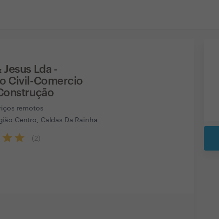
 Jesus Lda -
o Civil-Comercio
 Construção
viços remotos
ião Centro, Caldas Da Rainha
(
2
)