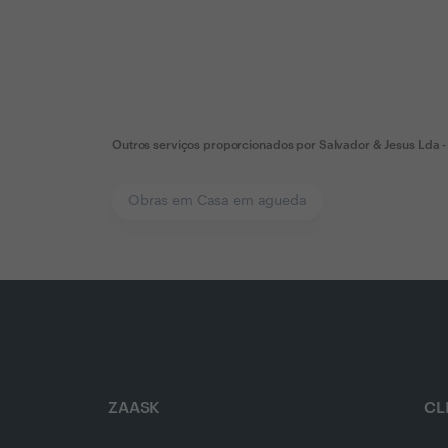
Outros serviços proporcionados por
Salvador & Jesus Lda -
Obras em Casa em agueda
ZAASK
CL