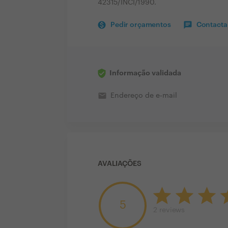
42315/INCI/1990.
Pedir orçamentos
Contactar
Informação validada
email
Endereço de e-mail
AVALIAÇÕES
5
2
reviews