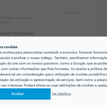
1
30 Jun 2015
T3 - Caldas da Rainha,
s Gerais
acordado foi cumprido
30 Jun 2015
os cookies
ia, Paredes,
s cookies para personalizar conteúdo e anúncios, fornecer funcion
a, Quartos e Sala.
sociais e analisar o nosso tráfego. Também, partilhamos informaçõ
zação do site com os nossos parceiros, como a Google, que as pod
no servi?o, prazo de execu??o fielmente cumprido
com outras informações que lhes forneceu. Ao aceitar a política d
deverá ter em consideração que a utilização de cookies possibilita 
zação da utilização e apresentação de serviços, bem como a adapt
o seu interesse. Poderá alterar as suas definições de cookies a qualqu
Aceitar
Ver detalhes