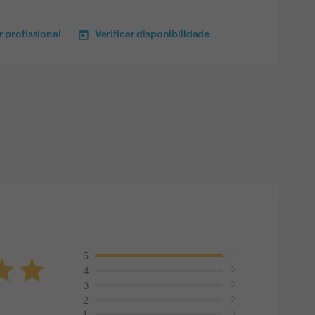
 profissional
Verificar disponibilidade
2
5
0
4
0
3
0
2
0