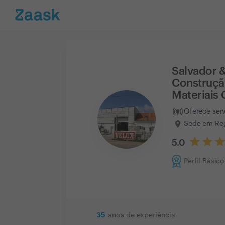
Salvador &
Construçã
Materiais
Oferece ser
Sede em Reg
5.0
Perfil Básico
35
anos de experiência