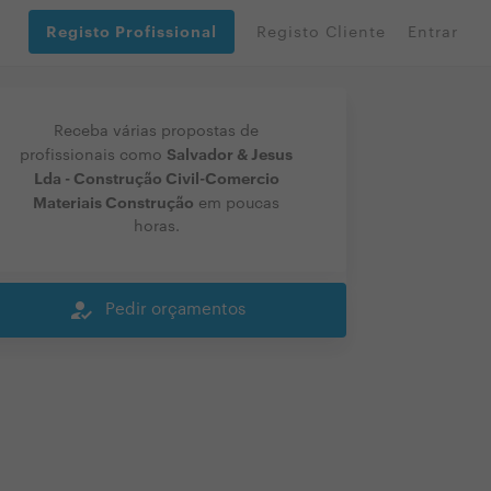
Registo Profissional
Registo Cliente
Entrar
Receba várias propostas de
Salvador & Jesus
profissionais como
Lda - Construção Civil-Comercio
Materiais Construção
em poucas
horas.
how_to_reg
Pedir orçamentos