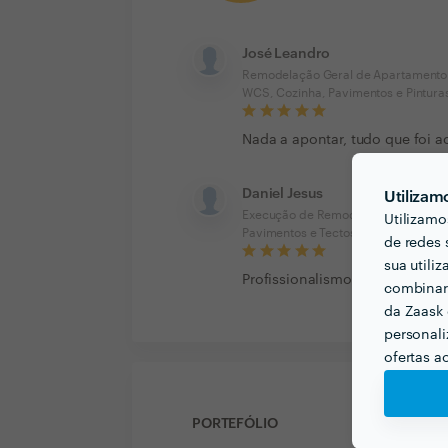
José Leandro
Remodelação Geral de Apartamento 
WCS, Cozinha, Pavimentos e Pintura
Nada a apontar, tudo que foi 
Daniel Jesus
Utilizam
Execução de Remodelação de Morad
Utilizamo
Pavimentos e Tectos em WCS, Cozinh
de redes 
sua utili
Profissionalismo e qualidade 
combinar 
da Zaask 
personali
ofertas a
PORTEFÓLIO