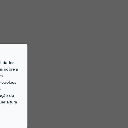
alidades
es sobre a
em
e cookies
a
ação de
er altura.