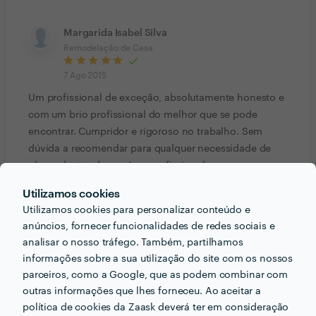
Margarida Isabel Silva
Remodelação de Casa
7 Ago 2015
Um profissional de exceção, absolutamente honesto e
com um brio profissional do melhor que se pode
encontrar. Cumpridor e rigoroso no trabalho. Sem
dúvida a recomendar para qualquer necessidade de
obras, dentro da sua área profissional.
Utilizamos cookies
maria lucinda jordão costa
Utilizamos cookies para personalizar conteúdo e
Pavimentação Exterior
anúncios, fornecer funcionalidades de redes sociais e
analisar o nosso tráfego. Também, partilhamos
8 Mar 2015
informações sobre a sua utilização do site com os nossos
O sr. Rui Costa foi excelente ainda bem que existem
parceiros, como a Google, que as podem combinar com
proficionais com estas qualidades ! Cumpridor quer
outras informações que lhes forneceu. Ao aceitar a
quanto a datas quer em qualidade de serviço, sem
política de cookies da Zaask deverá ter em consideração