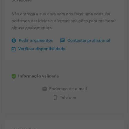
puxadores
Não entrega a sua obra sem nos fazer uma consulta
podemos dar ideias e oferecer soluções para melhorar
alguns acabamentos.
Pedir orçamentos
Contactar profissional
Verificar disponibilidade
Informação validada
email
Endereço de e-mail
phone_iphone
Telefone