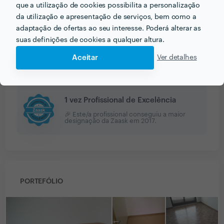
duvidas promocional a recumendar aos amigos .
que a utilização de cookies possibilita a personalização
Obrigada e bem aja
da utilização e apresentação de serviços, bem como a
adaptação de ofertas ao seu interesse. Poderá alterar as
suas definições de cookies a qualquer altura.
Aceitar
Ver detalhes
PRÉMIOS ZAASK
1 vez Profissional de Excelência
🎉 Este/a profissional conseguiu a maior
designação da Zaask em
2017
.
PORTEFÓLIO