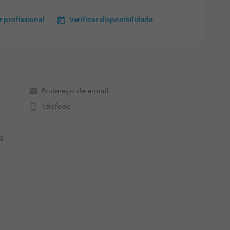
 profissional
Verificar disponibilidade
email
Endereço de e-mail
phone_iphone
Telefone
g