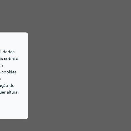
alidades
es sobre a
em
e cookies
a
ação de
er altura.