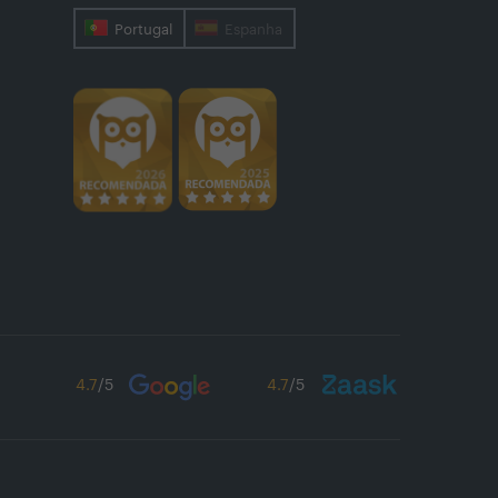
Portugal
Espanha
4.7
/5
4.7
/5