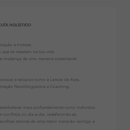
EUTA HOLÍSTICO
vação e tristeza.
 que se repetem na tua vida.
sa mudança de uma maneira sustentável.
cnicas e terapias como a Leitura de Aura,
amação Neurolinguística e Coaching.
s estabelecer mais profundamente como indivíduo
m conflitos no dia-a-dia, redefenindo-as.
escolhas através de uma maior conexão contigo e