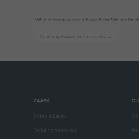
Outros serviços proporcionados por
Ruben Campino Facilita
Coaching Pessoal em torres-vedras
ZAASK
CL
Sobre a Zaask
Co
Trabalhe connosco
As 