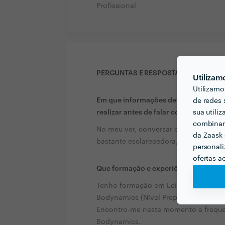
Profissional
PERGUNTAS E RESPOSTAS
Utilizam
Utilizamo
Em que informações deve um ou uma c
de redes 
realizar antes de falar com profission
sua utili
combinar 
No meu ver, conversar com os profis
da Zaask 
bastante esclarecedora, tanto para, o
personali
ofertas a
Que formação e experiência tem rela
Tenho formação em Leitura de aura, 
Bodynamics (Nível Preparatório) e Rei
Encontro-me neste momento a frequen
Bodynamics.