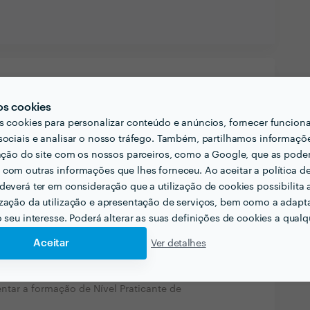
os cookies
s cookies para personalizar conteúdo e anúncios, fornecer funcion
liente pensar acerca do projecto que quer
sociais e analisar o nosso tráfego. Também, partilhamos informaçõ
ais?
zação do site com os nossos parceiros, como a Google, que as pod
com outras informações que lhes forneceu. Ao aceitar a política d
sionais em uma primeira sessão é uma forma
deverá ter em consideração que a utilização de cookies possibilita 
 cliente como para o terapeuta.
zação da utilização e apresentação de serviços, bem como a adapt
o seu interesse. Poderá alterar as suas definições de cookies a qualqu
cionadas com a sua actividade?
Aceitar
Ver detalhes
Coaching, Programação Neurolinguística,
ki.
tar a formação de Nível Praticante de