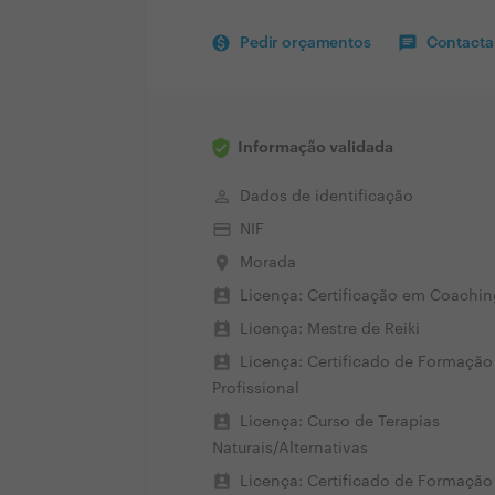
Pedir orçamentos
Contactar
Informação validada
perm_identity
Dados de identificação
credit_card
NIF
place
Morada
perm_contact_calendar
Licença: Certificação em Coachin
perm_contact_calendar
Licença: Mestre de Reiki
perm_contact_calendar
Licença: Certificado de Formação
Profissional
perm_contact_calendar
Licença: Curso de Terapias
Naturais/Alternativas
perm_contact_calendar
Licença: Certificado de Formação