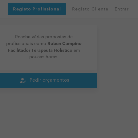
Registo Profissional
Registo Cliente
Entrar
Receba várias propostas de
Ruben Campino
profissionais como
Facilitador Terapeuta Holístico
em
poucas horas.
how_to_reg
Pedir orçamentos