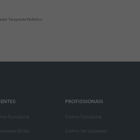
dor Terapeuta Holístico
IENTES
PROFISSIONAIS
mo funciona
Como funciona
nossas dicas
Como ter sucesso