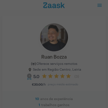
Ruan Bozza
Oferece serviços remotos
Sede em Região Centro, Leiria
5.0
(
3
)
€
20.00
/h
preço médio estimado
10
anos de experiência
1
trabalhos ganhos