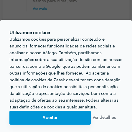
Vamos para cima, sem...
Ver mais
Vania Alves
Trabalho realizado fora da plataforma
Utilizamos cookies
Utilizamos cookies para personalizar conteúdo e
9 Fev 2024
anúncios, fornecer funcionalidades de redes sociais e
Pessoal da Bozza Digital super atencioso. Me ajudaram
analisar o nosso tráfego. Também, partilhamos
bastante no redesign da minha marca Sul Bombas.
informações sobre a sua utilização do site com os nossos
Obrigado a todos!
parceiros, como a Google, que as podem combinar com
outras informações que lhes forneceu. Ao aceitar a
Resposta de Ruan Bozza
25 Mar 2024
política de cookies da Zaask deverá ter em consideração
Obrigado Vânia pelo Feedback. Sabe que
que a utilização de cookies possibilita a personalização
pode sempre contar conosco!
da utilização e apresentação de serviços, bem como a
adaptação de ofertas ao seu interesse. Poderá alterar as
Wanderlei Moreira
suas definições de cookies a qualquer altura.
Trabalho realizado fora da plataforma
Aceitar
Ver detalhes
9 Fev 2024