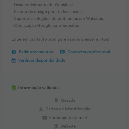
- Desenvolvimento de Websites;
- Pacote de design para redes sociais;
- Suporte e soluções de problemas em Websites;
- Otimização Google para websites;
Entre em contacto comigo e vamos crescer juntos!
Pedir orçamentos
Contactar profissional
Verificar disponibilidade
Informação validada
place
Morada
perm_identity
Dados de identificação
email
Endereço de e-mail
language
Website