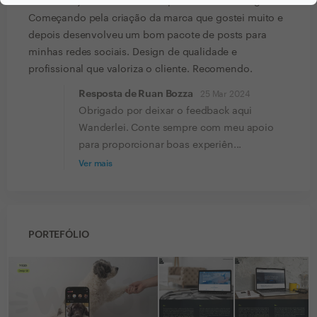
Ruan me ajudou em todos os pontos do meu negócio.
Começando pela criação da marca que gostei muito e
depois desenvolveu um bom pacote de posts para
minhas redes sociais. Design de qualidade e
profissional que valoriza o cliente. Recomendo.
Resposta de Ruan Bozza
25 Mar 2024
Obrigado por deixar o feedback aqui
Wanderlei. Conte sempre com meu apoio
para proporcionar boas experiên...
Ver mais
PORTEFÓLIO