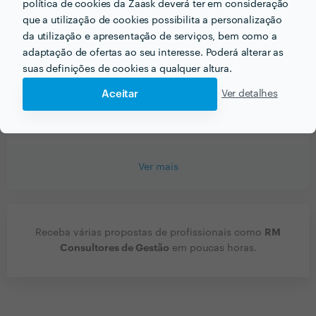
Formador.
política de cookies da Zaask deverá ter em consideração
que a utilização de cookies possibilita a personalização
da utilização e apresentação de serviços, bem como a
Que conselhos daria a alguém que quer contratar
adaptação de ofertas ao seu interesse. Poderá alterar as
profissionais do seu sector? Há algo fundamental a ter
suas definições de cookies a qualquer altura.
em conta?
Aceitar
Ver detalhes
Escolha profissionais competentes e experientes na
área em que pretende o serviço.
Ver mais
RM
Receba várias propostas de profissionais como
Consultores de Gestão
em poucas horas.