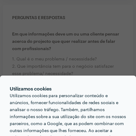
PERGUNTAS E RESPOSTAS
Em que informações deve um ou uma cliente pensar
acerca do projecto que quer realizar antes de falar
com profissionais?
1. Qual é o meu problema / necessidade?
2. Que importância tem para o negócio satisfazer
esse problema/ necessidade?
Utilizamos cookies
Que formação e experiência tem relacionadas com a
Utilizamos cookies para personalizar conteúdo e
sua actividade?
anúncios, fornecer funcionalidades de redes sociais e
Licenciatura em Engenharia Química,
analisar o nosso tráfego. Também, partilhamos
Especialização em Engenharia da Qualidade,
informações sobre a sua utilização do site com os nossos
Técnico Superior de Segurança e Higiene no trabalho,
parceiros, como a Google, que as podem combinar com
Auditor,
outras informações que lhes forneceu. Ao aceitar a