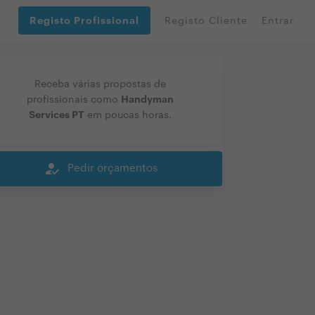
Registo Profissional
Registo Cliente
Entrar
Receba várias propostas de
Handyman
profissionais como
Services PT
em poucas horas.
how_to_reg
Pedir orçamentos