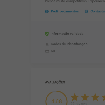
Preços muito competitivos. Experimen
Pedir orçamentos
Contactar
Informação validada
perm_identity
Dados de identificação
credit_card
NIF
AVALIAÇÕES
4.68
59
reviews