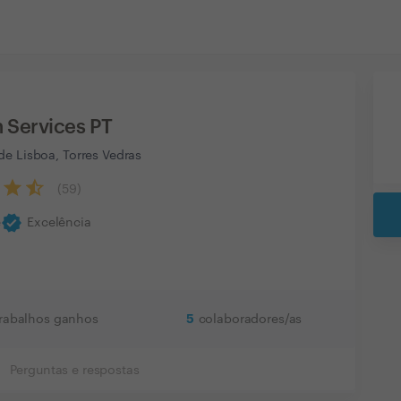
Services PT
de Lisboa, Torres Vedras
(
59
)
verified
e
Excelência
5
trabalhos ganhos
colaboradores/as
Perguntas e respostas