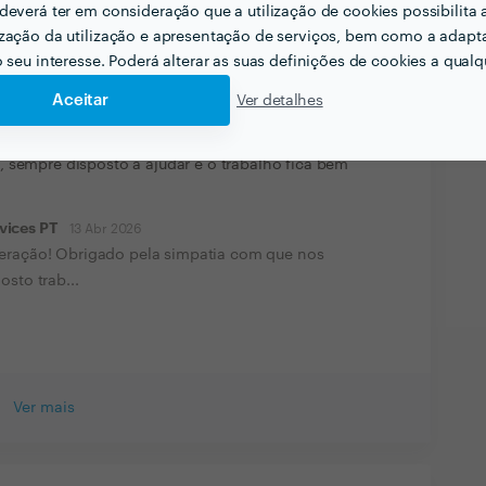
deverá ter em consideração que a utilização de cookies possibilita 
zação da utilização e apresentação de serviços, bem como a adapt
o seu interesse. Poderá alterar as suas definições de cookies a qualqu
13 Abr 2026
Aceitar
Ver detalhes
é bastante simpático, honesto e compreensivo em
 sempre disposto a ajudar e o trabalho fica bem
vices PT
13 Abr 2026
eração! Obrigado pela simpatia com que nos
sto trab...
Ver mais