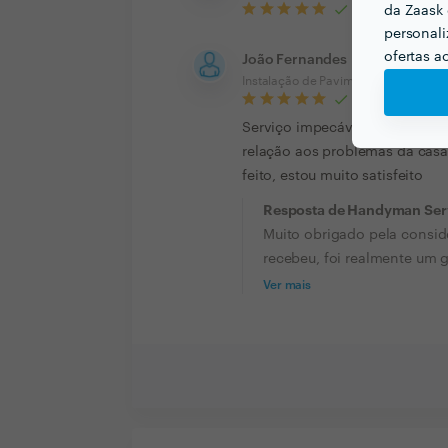
da Zaask 
personali
ofertas a
João Fernandes
Instalação de Pavimento Vinílico
Serviço impecável. Sr Carlos 
relação aos problemas da casa,
feito, estou muito satisfeito
Resposta de Handyman Ser
Muito obrigado pela consid
recebeu, foi realmente um go
Ver mais