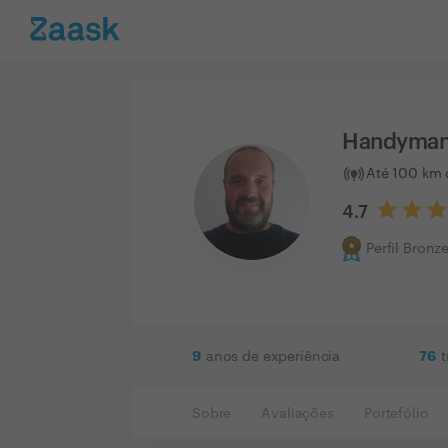
Handyman 
Até 100 km 
4.7
Perfil Bronz
9
76
anos de experiência
Sobre
Avaliações
Portefólio