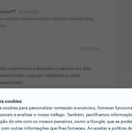
vices PT
20 Jun 2026
ou sempre disponível para alguma correção que
nt...
24 Mai 2026
rlos orçamentou e executou o serviço nos dias
durante todo o serviço. Detalhista e muito
 recomendo!
vices PT
24 Mai 2026
ras Sra. Vera. Obrigado pela simpatia com que nos
os cookies
s cookies para personalizar conteúdo e anúncios, fornecer funcion
sociais e analisar o nosso tráfego. Também, partilhamos informaçõ
zação do site com os nossos parceiros, como a Google, que as pod
14 Abr 2026
com outras informações que lhes forneceu. Ao aceitar a política d
o Flutuante