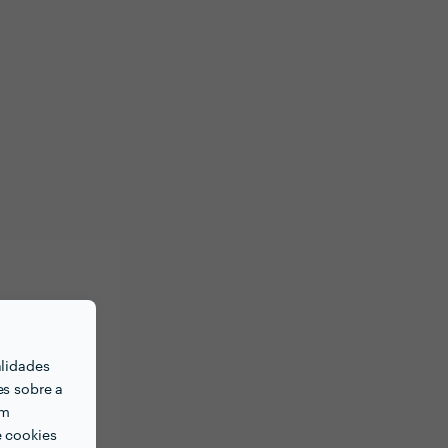
alidades
es sobre a
em
e cookies