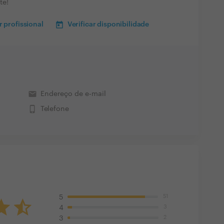
te!
 profissional
Verificar disponibilidade
email
Endereço de e-mail
phone_iphone
Telefone
51
5
3
4
2
3