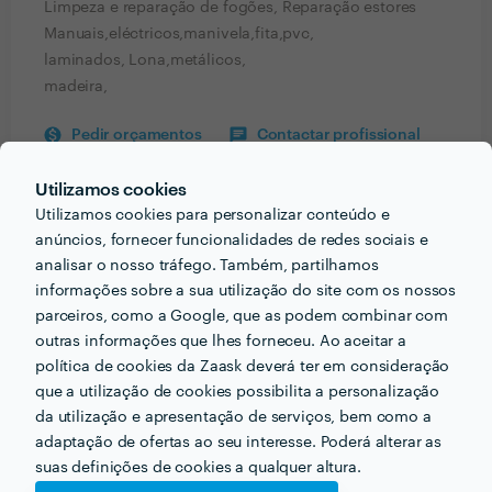
Limpeza e reparação de fogões, Reparação estores
Manuais,eléctricos,manivela,fita,pvc,
laminados, Lona,metálicos,
madeira,
Pedir orçamentos
Contactar profissional
Verificar disponibilidade
Utilizamos cookies
Utilizamos cookies para personalizar conteúdo e
anúncios, fornecer funcionalidades de redes sociais e
analisar o nosso tráfego. Também, partilhamos
Informação validada
informações sobre a sua utilização do site com os nossos
parceiros, como a Google, que as podem combinar com
email
Endereço de e-mail
outras informações que lhes forneceu. Ao aceitar a
política de cookies da Zaask deverá ter em consideração
que a utilização de cookies possibilita a personalização
da utilização e apresentação de serviços, bem como a
adaptação de ofertas ao seu interesse. Poderá alterar as
Receba várias propostas de profissionais como
Rocha Construction de Ricardo verissimo rocha
suas definições de cookies a qualquer altura.
em poucas horas.