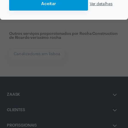
Aceitar
Ver detalhes
Outros serviços proporcionados por
Rocha Construction
de Ricardo verissimo rocha
Canalizadores em lisboa
ZAASK
CLIENTES
PROFISSIONAIS