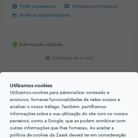
Pedir orçamentos
Contactar profissional
Verificar disponibilidade
Informação validada
email
Endereço de e-mail
Utilizamos cookies
Utilizamos cookies para personalizar conteúdo e
PORTEFÓLIO
anúncios, fornecer funcionalidades de redes sociais e
analisar o nosso tráfego. Também, partilhamos
informações sobre a sua utilização do site com os nossos
parceiros, como a Google, que as podem combinar com
outras informações que lhes forneceu. Ao aceitar a
política de cookies da Zaask deverá ter em consideração