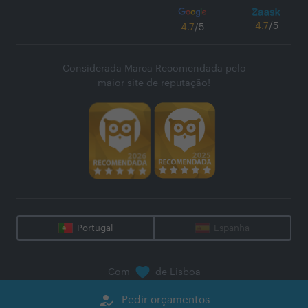
4.7
/5
4.7
/5
Considerada Marca Recomendada pelo
maior site de reputação!
Portugal
Espanha
Com
de Lisboa
@
2026
Zaask - Plataforma Digital, S.A.
how_to_reg
Pedir orçamentos