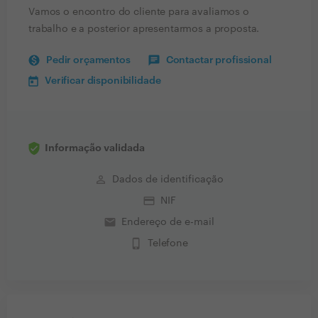
Vamos o encontro do cliente para avaliamos o
trabalho e a posterior apresentarmos a proposta.
Pedir orçamentos
Contactar profissional
Verificar disponibilidade
Informação validada
perm_identity
Dados de identificação
credit_card
NIF
email
Endereço de e-mail
phone_iphone
Telefone