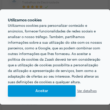
Trabalhos de Electricidade
30 Mar 2023
Utilizamos cookies
Cliente Zaask
Utilizamos cookies para personalizar conteúdo e
Trabalhos de Electricidade
anúncios, fornecer funcionalidades de redes sociais e
analisar o nosso tráfego. Também, partilhamos
17 Mar 2023
informações sobre a sua utilização do site com os nossos
parceiros, como a Google, que as podem combinar com
Selma Viegas
outras informações que lhes forneceu. Ao aceitar a
Trabalhos de Electricidade
política de cookies da Zaask deverá ter em consideração
que a utilização de cookies possibilita a personalização
4 Mar 2023
da utilização e apresentação de serviços, bem como a
Excelente profissional, rápido e acessível.
adaptação de ofertas ao seu interesse. Poderá alterar as
suas definições de cookies a qualquer altura.
Erivelto Antunes
Aceitar
Ver detalhes
Trabalhos de Electricidade
3 Mar 2023