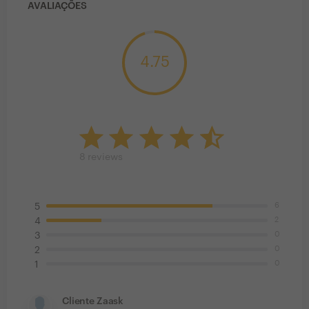
AVALIAÇÕES
4.75
8
reviews
6
5
2
4
0
3
0
2
0
1
Cliente Zaask