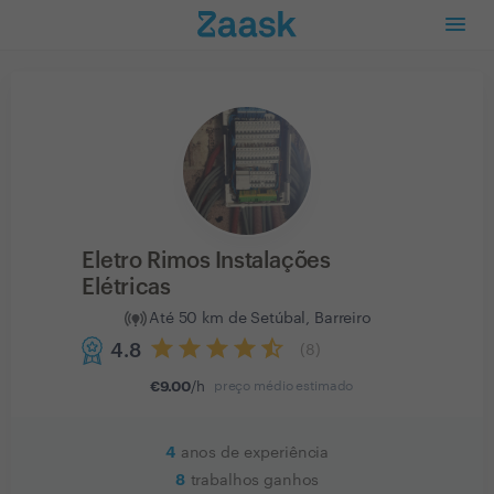
Eletro Rimos Instalações
Elétricas
Até 50 km de Setúbal, Barreiro
4.8
(
8
)
€
9.00
/h
preço médio estimado
4
anos de experiência
8
trabalhos ganhos