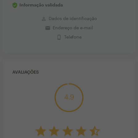
Informação validada
perm_identity
Dados de identificação
email
Endereço de e-mail
phone_iphone
Telefone
AVALIAÇÕES
4.9