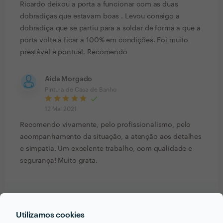
Ricardo deixou a porta a funcionar com as duas
dobradiças que estavam boas . Levou consigo a
dobradiça que se partiu para a soldar de forma a que a
porta volte a ficar a 100% em condições. Foi muito
prestável e pontual. Recomendo
Aida Morgado
Pintura de Casa de Banho
12 Mai 2021
Recomendo vivamente, pelo profissionalismo, pelo
acompanhamento da situação, a atenção aos detalhes
e simpatia. Um excelente trabalho, com qualidade e
segurança! Muito grata.
Ver mais
Utilizamos cookies