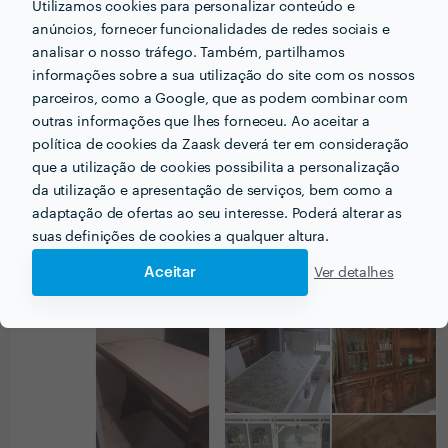
Utilizamos cookies para personalizar conteúdo e
anúncios, fornecer funcionalidades de redes sociais e
PRÉMIOS ZAASK
analisar o nosso tráfego. Também, partilhamos
informações sobre a sua utilização do site com os nossos
parceiros, como a Google, que as podem combinar com
2 vezes Profissional de Excelência
x
2
outras informações que lhes forneceu. Ao aceitar a
🔥 Uau! Encontrou um/a Profissional de
política de cookies da Zaask deverá ter em consideração
Excelência. Este perfil obteve a maior
distinção da Zaask em
2020 e 2021
.
que a utilização de cookies possibilita a personalização
da utilização e apresentação de serviços, bem como a
adaptação de ofertas ao seu interesse. Poderá alterar as
suas definições de cookies a qualquer altura.
Aceitar
Ver detalhes
PORTEFÓLIO