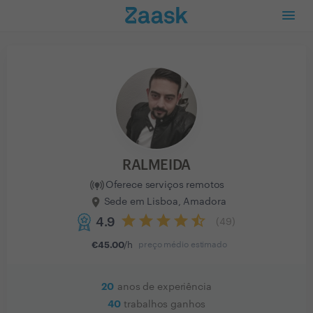
RALMEIDA
Oferece serviços remotos
Sede em Lisboa, Amadora
4.9
(
49
)
€
45.00
/h
preço médio estimado
20
anos de experiência
40
trabalhos ganhos