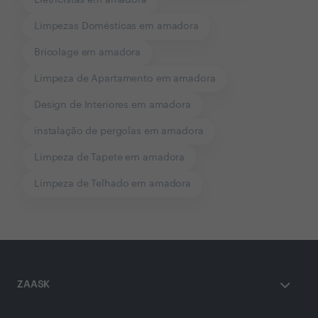
Eletricistas em amadora
Limpezas Domésticas em amadora
Bricolage em amadora
Limpeza de Apartamento em amadora
Design de Interiores em amadora
instalação de pergolas em amadora
Limpeza de Tapete em amadora
Limpeza de Telhado em amadora
ZAASK