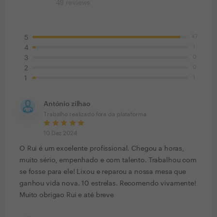
49
reviews
47
5
1
4
0
3
0
2
1
1
António zilhao
Trabalho realizado fora da plataforma
10 Dez 2024
O Rui é um excelente profissional. Chegou a horas,
muito sério, empenhado e com talento. Trabalhou com
se fosse para ele! Lixou e reparou a nossa mesa que
ganhou vida nova. 10 estrelas. Recomendo vivamente!
Muito obrigao Rui e até breve