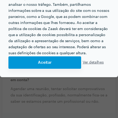
com profissionais?
analisar o nosso tráfego. Também, partilhamos
informações sobre a sua utilização do site com os nossos
Valores monetários, documentos escritos, horários,
parceiros, como a Google, que as podem combinar com
todos os pormenores que ache importantes.
outras informações que lhes forneceu. Ao aceitar a
política de cookies da Zaask deverá ter em consideração
Que formação e experiência tem relacionadas com a
que a utilização de cookies possibilita a personalização
sua actividade?
da utilização e apresentação de serviços, bem como a
Sargento da Marinha de Guerra Portuguesa, formador,
adaptação de ofertas ao seu interesse. Poderá alterar as
suas definições de cookies a qualquer altura.
chefe de equipa de comunicações.
Aceitar
Ver detalhes
Que conselhos daria a alguém que quer contratar
profissionais do seu sector? Há algo fundamental a ter
em conta?
Agendar uma reunião, tentar solicitar comprovativos
da sua identificação, profissão, normalmente fica-se a
saber se estamos perante um profissional ou não.