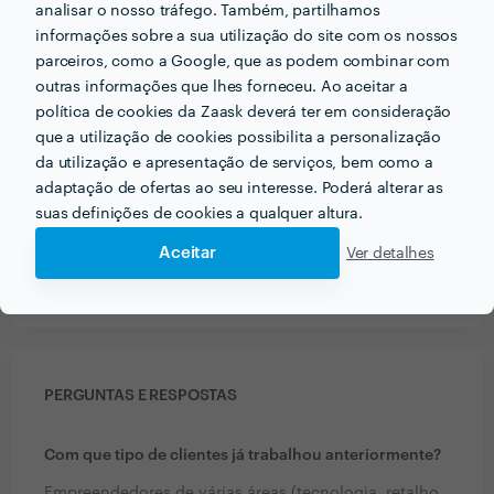
analisar o nosso tráfego. Também, partilhamos
informações sobre a sua utilização do site com os nossos
parceiros, como a Google, que as podem combinar com
outras informações que lhes forneceu. Ao aceitar a
Informação validada
política de cookies da Zaask deverá ter em consideração
perm_identity
que a utilização de cookies possibilita a personalização
Dados de identificação
da utilização e apresentação de serviços, bem como a
credit_card
NIF
adaptação de ofertas ao seu interesse. Poderá alterar as
place
Morada
suas definições de cookies a qualquer altura.
email
Endereço de e-mail
Aceitar
Ver detalhes
phone_iphone
Telefone
PERGUNTAS E RESPOSTAS
Com que tipo de clientes já trabalhou anteriormente?
Empreendedores de várias áreas (tecnologia, retalho,