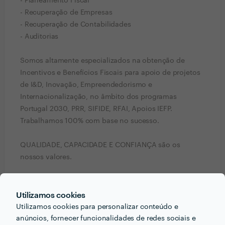
- Planeamento Fiscal
- Recuperação de Empresas
- Recuperação de Contabilidades
- Auditorias
Somos altamente especializados na obtenção de
Incentivos e Benefícios Fiscais para apoio de projetos
de I&D, Inovação, Empreendedorismo e
Internacionalização, no âmbito dos programas
Portugal 2030, PRR, SIFIDE, RFAI, Apoios IEFP.
Trabalhamos 100% com base no sucesso.
QUALIDADE, CAPACIDADE E CONFIANÇA são os
nossos valores.
Trabalhar connosco recompensa.
Utilizamos cookies
Pedir orçamentos
Contactar profissional
Utilizamos cookies para personalizar conteúdo e
Verificar disponibilidade
anúncios, fornecer funcionalidades de redes sociais e