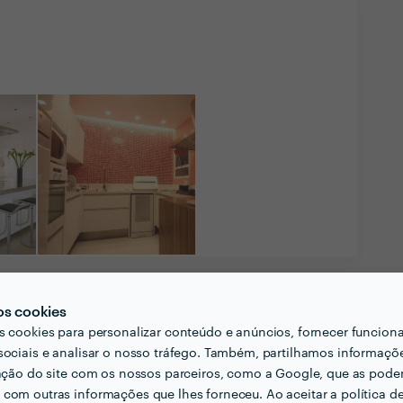
os cookies
s cookies para personalizar conteúdo e anúncios, fornecer funcion
sociais e analisar o nosso tráfego. Também, partilhamos informaçõ
zação do site com os nossos parceiros, como a Google, que as pod
liente pensar acerca do projecto que quer
com outras informações que lhes forneceu. Ao aceitar a política d
ais?