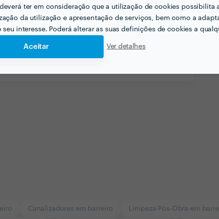
deverá ter em consideração que a utilização de cookies possibilita 
 pensar em Qualidade no serviço prestado,
zação da utilização e apresentação de serviços, bem como a adapt
erviço, pensar na qualidade em atendimento do
o seu interesse. Poderá alterar as suas definições de cookies a qualqu
Aceitar
Ver detalhes
alho.
eiro
Canalizadores em barreiro
Limpeza Pós-Obra em barre