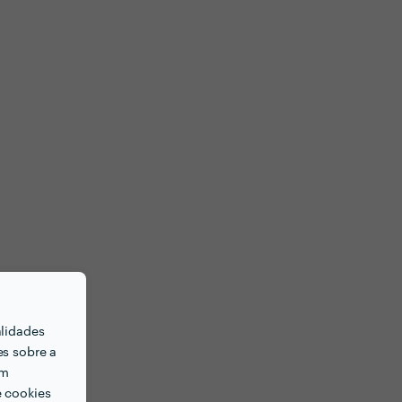
alidades
es sobre a
em
e cookies