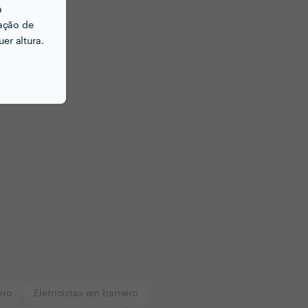
a
ação de
er altura.
iro
Eletricistas em barreiro