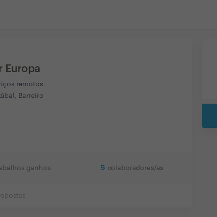
r Europa
viços remotos
úbal, Barreiro
5
rabalhos ganhos
colaboradores/as
espostas