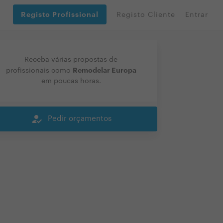
Registo Profissional
Registo Cliente
Entrar
Receba várias propostas de
Remodelar Europa
profissionais como
em poucas horas.
how_to_reg
Pedir orçamentos