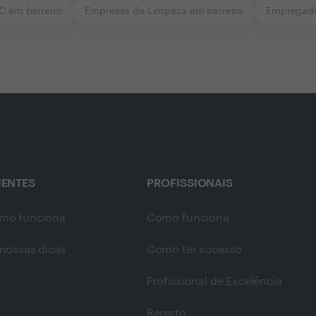
C em barreiro
Empresas de Limpeza em barreiro
Empregada
IENTES
PROFISSIONAIS
mo funciona
Como funciona
nossas dicas
Como ter sucesso
Profissional de Excelência
Registo