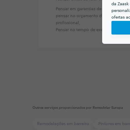
da Zaask 
Pensar em garantias de investimento,
personali
pensar no orçamento detalhado do s
ofertas a
profissional,
Pensar no tempo de execução do trab
Outros serviços proporcionados por
Remodelar Europa
Remodelações em barreiro
Pintores em barr