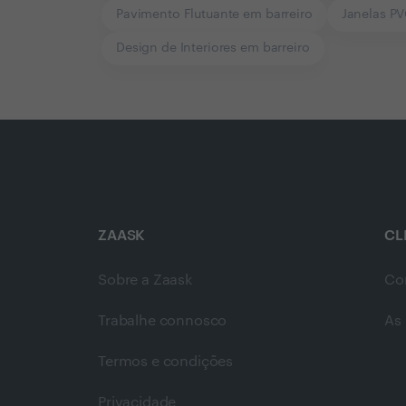
Pavimento Flutuante em barreiro
Janelas PV
Design de Interiores em barreiro
ZAASK
CL
Sobre a Zaask
Co
Trabalhe connosco
As 
Termos e condições
Privacidade