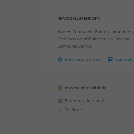
REMODELAR EUROPA
Somos Remodelar Europa, trabalhamos
Podemos contribuir para seu projeto.
Someone Santos
Pedir orçamentos
Contactar
Informação validada
email
Endereço de e-mail
phone_iphone
Telefone