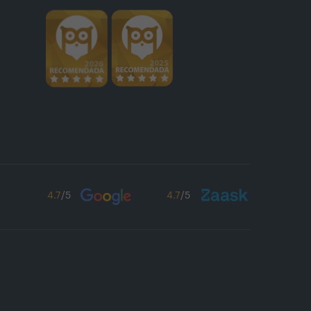
4.7
/5
4.7
/5