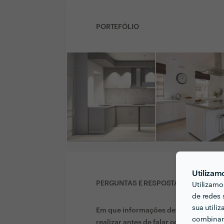
PORTEFÓLIO
Utilizam
PERGUNTAS E RESPOSTAS
Utilizamo
de redes 
sua utili
Em que informações deve um ou uma c
combinar 
realizar antes de falar com profission