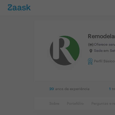
Remodela
Oferece ser
Sede em Set
Perfil Básico
20
1
anos de experiência
t
Sobre
Portefólio
Perguntas e r