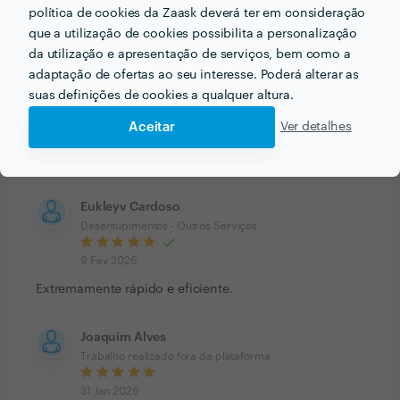
política de cookies da Zaask deverá ter em consideração
24 Fev 2026
que a utilização de cookies possibilita a personalização
da utilização e apresentação de serviços, bem como a
adaptação de ofertas ao seu interesse. Poderá alterar as
Emmanuel Torres
suas definições de cookies a qualquer altura.
Desentupimento de Sanita
Aceitar
Ver detalhes
16 Fev 2026
Serviço rápido e eficaz!
Eukleyv Cardoso
Desentupimentos - Outros Serviços
9 Fev 2026
Extremamente rápido e eficiente.
Joaquim Alves
Trabalho realizado fora da plataforma
31 Jan 2026