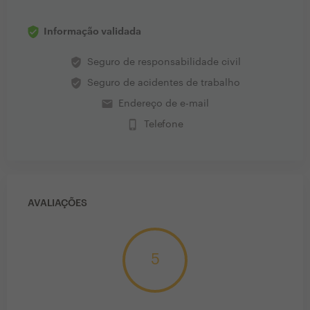
Informação validada
verified_user
Seguro de responsabilidade civil
verified_user
Seguro de acidentes de trabalho
email
Endereço de e-mail
phone_iphone
Telefone
AVALIAÇÕES
5