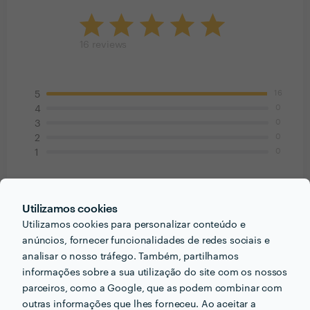
16
reviews
16
5
0
4
0
3
0
2
0
1
Cliente Zaask
Desentupimento de Lavatório/Lava-Loiças
Utilizamos cookies
Utilizamos cookies para personalizar conteúdo e
3 Jun 2026
anúncios, fornecer funcionalidades de redes sociais e
Serviço muito rápido e bem realizado. Recomendado!
analisar o nosso tráfego. Também, partilhamos
informações sobre a sua utilização do site com os nossos
parceiros, como a Google, que as podem combinar com
Bruno Ukita
outras informações que lhes forneceu. Ao aceitar a
Reparação de Canos