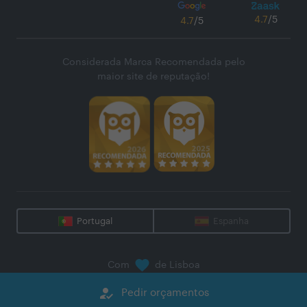
4.7
/5
4.7
/5
Considerada Marca Recomendada pelo
maior site de reputação!
Portugal
Espanha
Com
de Lisboa
@
2026
Zaask - Plataforma Digital, S.A.
how_to_reg
Pedir orçamentos