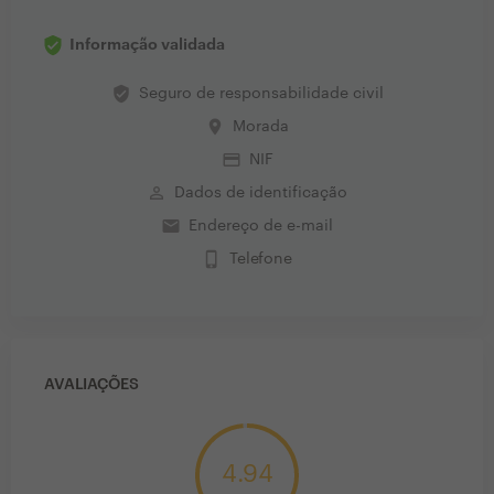
Informação validada
verified_user
Seguro de responsabilidade civil
place
Morada
credit_card
NIF
perm_identity
Dados de identificação
email
Endereço de e-mail
phone_iphone
Telefone
AVALIAÇÕES
4.94