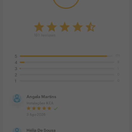
181
reviews
171
5
9
4
1
3
0
2
0
1
Angela Martins
Instalações IKEA
3 Ago 2026
Hélia De Sousa