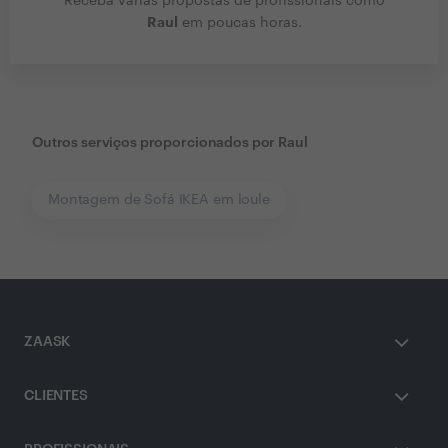
Receba várias propostas de profissionais como
Raul
em poucas horas.
Outros serviços proporcionados por
Raul
Montagem de Sofá IKEA em loule
ZAASK
CLIENTES