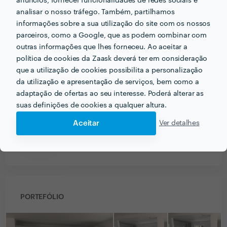
anúncios, fornecer funcionalidades de redes sociais e
analisar o nosso tráfego. Também, partilhamos
informações sobre a sua utilização do site com os nossos
Ver mais
parceiros, como a Google, que as podem combinar com
outras informações que lhes forneceu. Ao aceitar a
política de cookies da Zaask deverá ter em consideração
que a utilização de cookies possibilita a personalização
PRÉMIOS ZAASK
da utilização e apresentação de serviços, bem como a
adaptação de ofertas ao seu interesse. Poderá alterar as
suas definições de cookies a qualquer altura.
3 vezes Profissional de Confiança
Aceitar
Ver detalhes
✨ Que maravilha! Encontrou um/a
profissional que ganhou a confiança da
x
3
nossa equipa em
2023, 2024 e 2025
PORTEFÓLIO