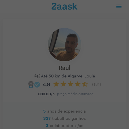
Raul
Até 50 km de Algarve, Loulé
check_circle
4.9
(
181
)
€
30.00
/h
preço médio estimado
5
anos de experiência
337
trabalhos ganhos
3
colaboradores/as