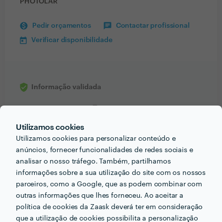
PHOTOLAR
Pedir orçamentos
Contactar profissional
Verificar disponibilidade
Informação validada
phone_iphone
Telefone
Utilizamos cookies
Utilizamos cookies para personalizar conteúdo e
anúncios, fornecer funcionalidades de redes sociais e
analisar o nosso tráfego. Também, partilhamos
Receba várias propostas de profissionais como
informações sobre a sua utilização do site com os nossos
PhotoLar
em poucas horas.
parceiros, como a Google, que as podem combinar com
outras informações que lhes forneceu. Ao aceitar a
política de cookies da Zaask deverá ter em consideração
que a utilização de cookies possibilita a personalização