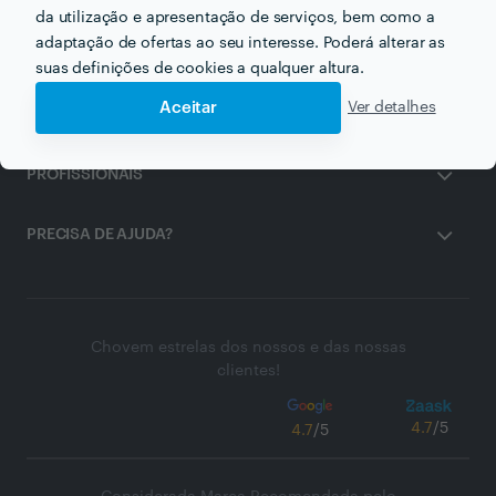
da utilização e apresentação de serviços, bem como a
adaptação de ofertas ao seu interesse. Poderá alterar as
ZAASK
suas definições de cookies a qualquer altura.
Aceitar
Ver detalhes
CLIENTES
PROFISSIONAIS
PRECISA DE AJUDA?
Chovem estrelas dos nossos e das nossas
clientes!
4.7
/5
4.7
/5