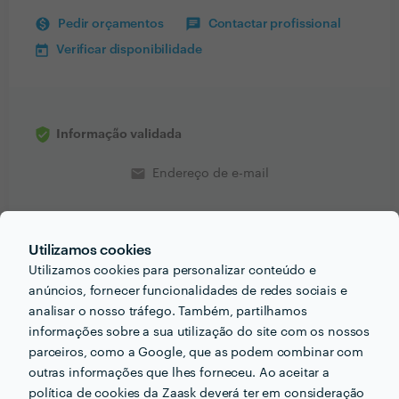
Pedir orçamentos
Contactar profissional
Verificar disponibilidade
Informação validada
email
Endereço de e-mail
Utilizamos cookies
Utilizamos cookies para personalizar conteúdo e
PORTEFÓLIO
anúncios, fornecer funcionalidades de redes sociais e
analisar o nosso tráfego. Também, partilhamos
informações sobre a sua utilização do site com os nossos
parceiros, como a Google, que as podem combinar com
outras informações que lhes forneceu. Ao aceitar a
política de cookies da Zaask deverá ter em consideração